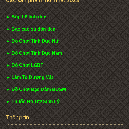
Các sản phẩm mới nhất 2023
► Búp bê tình dục
► Bao cao su đôn dên
► Đồ Chơi Tình Dục Nữ
► Đồ Chơi Tình Dục Nam
► Đồ Chơi LGBT
► Làm To Dương Vật
► Đồ Chơi Bạo Dâm BDSM
► Thuốc Hỗ Trợ Sinh Lý
Thông tin