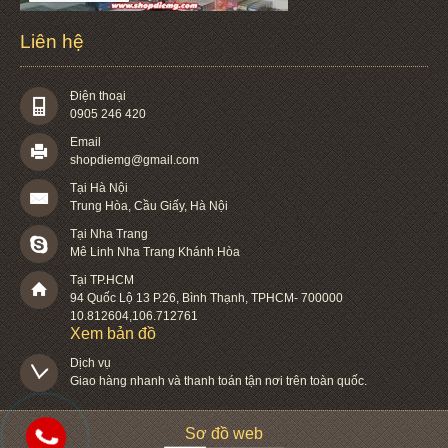
Liên hệ
Điện thoại
0905 246 420
Email
shopdiemg@gmail.com
Tại Hà Nội
Trung Hòa, Cầu Giấy, Hà Nội
Tại Nha Trang
Mê Linh Nha Trang Khánh Hòa
Tại TP.HCM
94 Quốc Lộ 13 P.26
,
Bình Thạnh
,
TPHCM
-
700000
10.812604
,
106.712761
Xem bản đồ
Dịch vụ

Giao hàng nhanh và thanh toán tận nơi trên toàn quốc.
Sơ đồ web