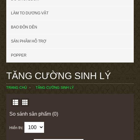
LÀM TO DƯƠNG VẬT
BAO ĐÔN DÊN
SẢN PHẨM HỖ TRỢ
POPPER
TĂNG CƯỜNG SINH LÝ
TRANG CHỦ
TĂNG CƯỜNG SINH LÝ
So sánh sản phẩm (0)
Hiển thị: