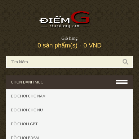
Giỏ hàng
0 sản phẩm(s) - 0 VND
CHỌN DANH MỤC
ĐỒ CHƠI CHO NAM
ĐỒ CHƠI CHO NỮ
ĐỒ CHƠI LGBT
ĐỒ CHƠI BDSM