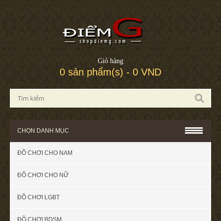
Giỏ hàng
0 sản phẩm(s) - 0 VND
CHỌN DANH MỤC
ĐỒ CHƠI CHO NAM
ĐỒ CHƠI CHO NỮ
ĐỒ CHƠI LGBT
ĐỒ CHƠI BDSM