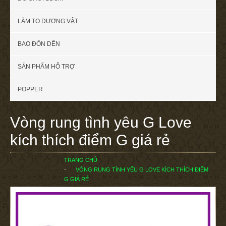
LÀM TO DƯƠNG VẬT
BAO ĐÔN DÊN
SẢN PHẨM HỖ TRỢ
POPPER
Vòng rung tình yêu G Love
kích thích điểm G giá rẻ
TRANG CHỦ
VÒNG RUNG TÌNH YÊU G LOVE KÍCH THÍCH ĐIỂM
G GIÁ RẺ