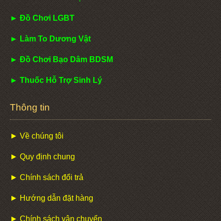
► Đồ Chơi LGBT
► Làm To Dương Vật
► Đồ Chơi Bạo Dâm BDSM
► Thuốc Hỗ Trợ Sinh Lý
Thông tin
► Về chúng tôi
► Quy định chung
► Chính sách đổi trả
► Hướng dẫn đặt hàng
► Chính sách vận chuyển