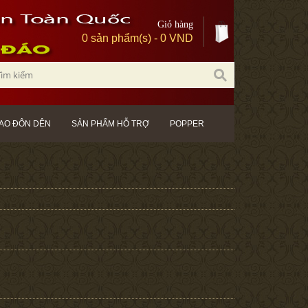
Giỏ hàng
0 sản phẩm(s) - 0 VND
AO ĐÔN DÊN
SẢN PHẨM HỖ TRỢ
POPPER