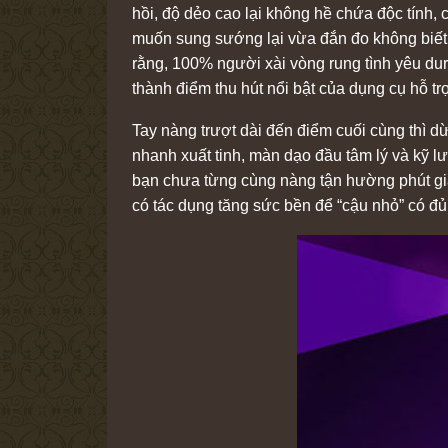
hồi, độ dẻo cao lại không hề chứa độc tính,
muốn sung sướng lại vừa đắn đo không biết s
rằng, 100% người xài vòng rung tình yêu dure
thành điểm thu hút nổi bật của dụng cụ hỗ trợ
Tay nàng trượt dài đến điểm cuối cùng thì d
nhanh xuất tinh, màn dạo đầu tâm lý và kỹ l
bạn chưa từng cùng nàng tận hường phút giâ
có tác dụng tăng sức bền để “cậu nhỏ” có đủ 