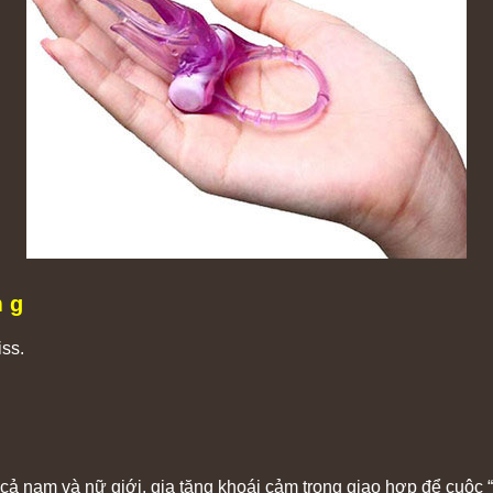
m g
iss.
cả nam và nữ giới, gia tăng khoái cảm trong giao hợp để cuộc “y