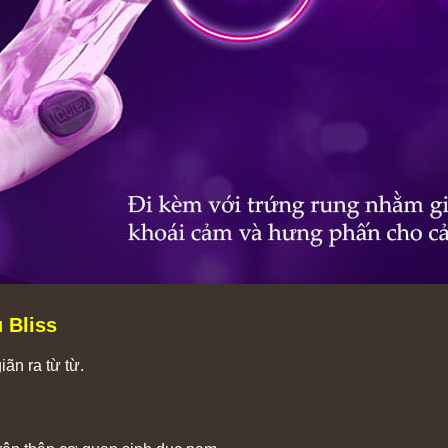
 Bliss
ãn ra từ từ.