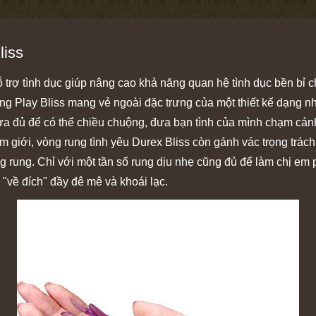
liss
 trợ tình dục giúp nâng cao khả năng quan hệ tình dục bền bỉ c
ng Play Bliss mang vẻ ngoài đặc trưng của một thiết kế dạng n
” vừa đủ để có thể chiều chuộng, đưa bạn tình của mình chạm 
iới, vòng rung tình yêu Durex Bliss còn gánh vác trọng trách 
ng rung. Chỉ với một tần số rung dịu nhẹ cũng đủ để làm chị em
 "về đích" đầy đê mê và khoái lạc.