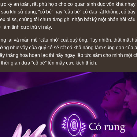
 cực kỳ an toàn, rất phù hợp cho cơ quan sinh dục vốn khá nhạy
au khi sử dụng, “cô bé” hay “cậu bé” có đau rát không, có trầ
x bliss, chúng tôi chưa từng ghi nhận bất kỳ một phản hồi xấu n
 làm tình cực thú vị này.
ừng lại và mân mê “cậu nhỏ” cuả quý ông. Tuy nhiên, thật mất
ưỡng như vậy của quý cô sẽ rất có khả năng làm súng đạn của a
y thăng hoa hoạn lạc thì hãy ngay lập tức sắm cho mình một 
thời gian đưa “cô bé” lên mây cực kích thích.