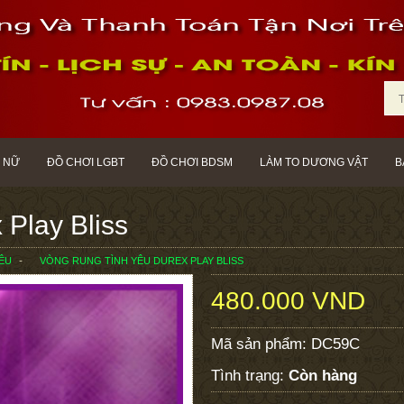
 NỮ
ĐỒ CHƠI LGBT
ĐỒ CHƠI BDSM
LÀM TO DƯƠNG VẬT
B
 Play Bliss
ÊU
VÒNG RUNG TÌNH YÊU DUREX PLAY BLISS
480.000 VND
Mã sản phẩm:
DC59C
Tình trạng:
Còn hàng