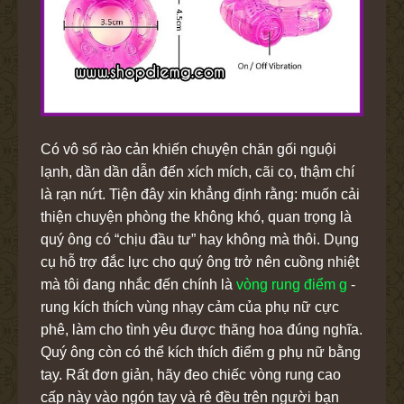
Có vô số rào cản khiến chuyện chăn gối nguội
lạnh, dần dần dẫn đến xích mích, cãi cọ, thậm chí
là rạn nứt. Tiện đây xin khẳng định rằng: muốn cải
thiện chuyện phòng the không khó, quan trọng là
quý ông có “chịu đầu tư” hay không mà thôi. Dụng
cụ hỗ trợ đắc lực cho quý ông trở nên cuồng nhiệt
mà tôi đang nhắc đến chính là
vòng rung điểm g
-
rung kích thích vùng nhạy cảm của phụ nữ cực
phê, làm cho tình yêu được thăng hoa đúng nghĩa.
Quý ông còn có thể kích thích điểm g phụ nữ bằng
tay. Rất đơn giản, hãy đeo chiếc vòng rung cao
cấp này vào ngón tay và rê đều trên người bạn