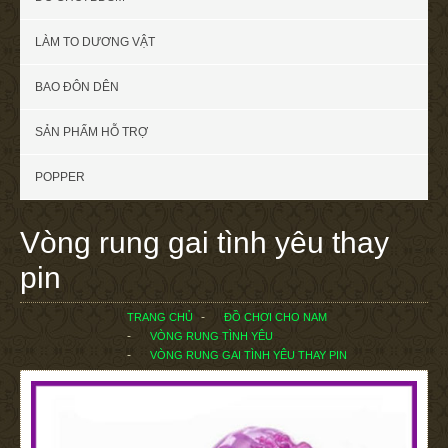
LÀM TO DƯƠNG VẬT
BAO ĐÔN DÊN
SẢN PHẨM HỖ TRỢ
POPPER
Vòng rung gai tình yêu thay
pin
TRANG CHỦ
ĐỒ CHƠI CHO NAM
VÒNG RUNG TÌNH YÊU
VÒNG RUNG GAI TÌNH YÊU THAY PIN