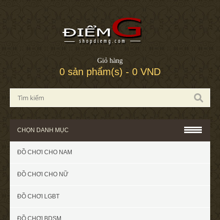
Giỏ hàng
0 sản phẩm(s) - 0 VND
CHỌN DANH MỤC
ĐỒ CHƠI CHO NAM
ĐỒ CHƠI CHO NỮ
ĐỒ CHƠI LGBT
ĐỒ CHƠI BDSM