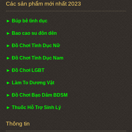
Các sản phẩm mới nhất 2023
► Búp bê tình dục
► Bao cao su đôn dên
► Đồ Chơi Tình Dục Nữ
► Đồ Chơi Tình Dục Nam
► Đồ Chơi LGBT
► Làm To Dương Vật
► Đồ Chơi Bạo Dâm BDSM
► Thuốc Hỗ Trợ Sinh Lý
Thông tin