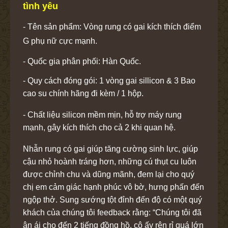
tình yêu
- Tên sản phẩm: Vòng rung có gai kích thích điểm
G phụ nữ cực mạnh.
- Quốc gia phân phối: Hàn Quốc.
- Quy cách đóng gói: 1 vòng gai sillicon & 3 Bao
cao su chính hãng đi kèm / 1 hộp.
- Chất liệu silicon mềm mịn, hỗ trợ máy rung
mạnh, gây kích thích cho cả 2 khi quan hệ.
Nhẫn rung có gai giúp tăng cường sinh lực, giúp
cậu nhỏ hoành tráng hơn, những cú thụt cu luôn
được chỉnh chu và dũng mãnh, đem lại cho quý
chị em cảm giác hạnh phúc vô bờ, hưng phấn đến
ngộp thở. Sung sướng tột đỉnh đến độ có một quý
khách của chúng tôi feedback rằng: “Chúng tôi đã
ân ái cho đến 2 tiếng đồng hồ, cô ấy rên rỉ quá lớn