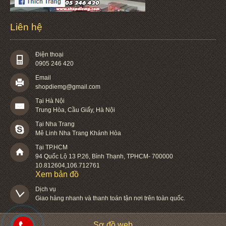
Liên hệ
Điện thoại
0905 246 420
Email
shopdiemg@gmail.com
Tại Hà Nội
Trung Hòa, Cầu Giấy, Hà Nội
Tại Nha Trang
Mê Linh Nha Trang Khánh Hòa
Tại TP.HCM
94 Quốc Lộ 13 P.26
,
Bình Thạnh
,
TPHCM
-
700000
10.812604
,
106.712761
Xem bản đồ
Dịch vụ

Giao hàng nhanh và thanh toán tận nơi trên toàn quốc.
Sơ đồ web