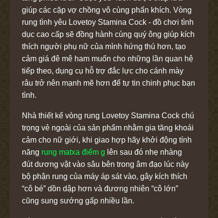
giúp các cặp vợ chồng vô cùng phấn khích. Vòng
rung tình yêu Lovetoy Stamina Cock - đồ chơi tình
dục cao cấp sẽ đồng hành cùng quý ông giúp kích
thích người phụ nữ của mình hứng thú hơn, tạo
cảm giá đê mê ham muốn cho những lần quan hệ
tiếp theo, dụng cụ hỗ trợ đắc lực cho cánh mày
râu trở nên mạnh mẽ hơn để tự tin chinh phục bạn
tình.
Nhà thiết kế vòng rung Lovetoy Stamina Cock chú
trọng vẻ ngoài của sản phẩm nhằm gia tăng khoái
cảm cho nữ giới, khi giao hợp hãy khởi động tính
năng
rung matxa điểm g
lên sau đó nhẹ nhàng
đút dương vật vào sâu bên trong âm đạo lúc này
bộ phận rung của máy áp sát vào, gây kích thích
“cô bé” dồn dập hơn và đương nhiên “cô lớn”
cũng sung sướng gấp nhiều lần.