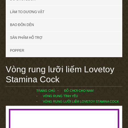
LÀM TO DƯƠNG VẬT
BAO ĐÔN DÊN
SẢN PHẨM HỖ TRỢ
POPPER
Vòng rung lưỡi liếm Lovetoy
Stamina Cock
TRANG CHỦ
ĐỒ CHƠI CHO NAM
VÒNG RUNG TÌNH YÊU
VÒNG RUNG LƯỠI LIẾM LOVETOY STAMINA COCK