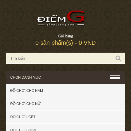
Giỏ hàng
0 sản phẩm(s) - 0 VND
CHỌN DANH MỤC
ĐỒ CHƠI CHO NAM
ĐỒ CHƠI CHO NỮ
ĐỒ CHƠI LGBT
ĐỒ CHƠI BDSM