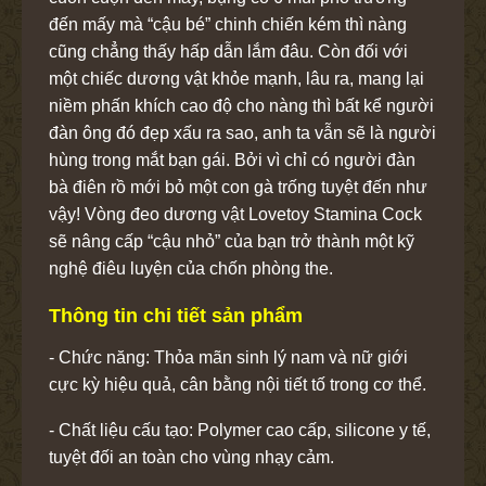
đến mấy mà “cậu bé” chinh chiến kém thì nàng
cũng chẳng thấy hấp dẫn lắm đâu. Còn đối với
một chiếc dương vật khỏe mạnh, lâu ra, mang lại
niềm phấn khích cao độ cho nàng thì bất kể người
đàn ông đó đẹp xấu ra sao, anh ta vẫn sẽ là người
hùng trong mắt bạn gái. Bởi vì chỉ có người đàn
bà điên rồ mới bỏ một con gà trống tuyệt đến như
vậy! Vòng đeo dương vật Lovetoy Stamina Cock
sẽ nâng cấp “cậu nhỏ” của bạn trở thành một kỹ
nghệ điêu luyện của chốn phòng the.
Thông tin chi tiết sản phẩm
- Chức năng: Thỏa mãn sinh lý nam và nữ giới
cực kỳ hiệu quả, cân bằng nội tiết tố trong cơ thể.
- Chất liệu cấu tạo: Polymer cao cấp, silicone y tế,
tuyệt đối an toàn cho vùng nhạy cảm.