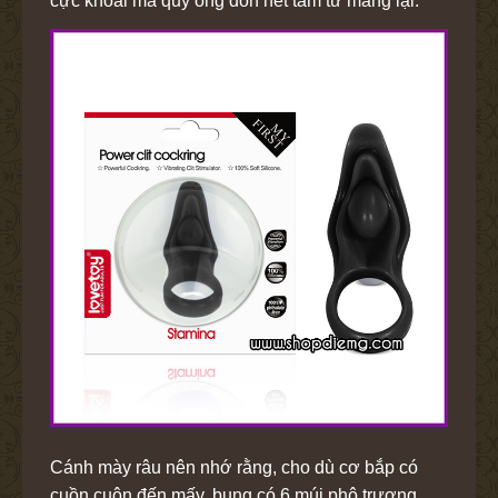
cực khoái mà quý ông dồn hết tâm tư mang lại.
Cánh mày râu nên nhớ rằng, cho dù cơ bắp có
cuồn cuộn đến mấy, bụng có 6 múi phô trương