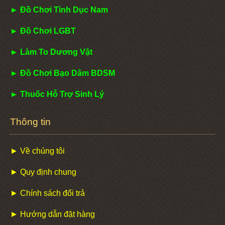
► Đồ Chơi Tình Dục Nam
► Đồ Chơi LGBT
► Làm To Dương Vật
► Đồ Chơi Bạo Dâm BDSM
► Thuốc Hỗ Trợ Sinh Lý
Thông tin
► Về chúng tôi
► Quy định chung
► Chính sách đổi trả
► Hướng dẫn đặt hàng