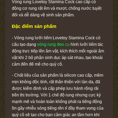
Vòng rung Lovetoy Stamina Cock cao cấp có
động cơ rung rất êm và mượt, chống nước tuyệt
đối và dễ dàng vệ sinh sản phẩm.
Đặc điểm sản phẩm
- Vòng rung lưỡi liếm Lovetoy Stamina Cock có
cấu tạo dạng
vòng rung đeo cu
hình lưỡi liếm tác
động trực tiếp lên âm vật, kích thích môi ngoài âm
vật khi 2 bộ phận sinh dục áp sát nhau, tạo khoái
cảm đến đê mê cho quý cô.
- Chất liệu của sản phẩm là silicon cao cấp, mềm
mịn không độc tính, rất thân thiện với làn da, đã
được kiểm định và cấp phép lưu hành rộng rãi
trên thị trường. Với 1 chế độ rung nhưng cực kỳ
mạnh mẽ và hoàn toàn không phát ra tiếng động
ồn gây nhiễu sóng tiếng rên rỉ đầy tham vọng của
quý cô sẽ tạo cho bạn cảm giác an tâm hơn khi