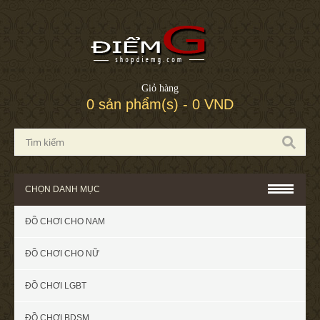
Giỏ hàng
0 sản phẩm(s) - 0 VND
CHỌN DANH MỤC
ĐỒ CHƠI CHO NAM
ĐỒ CHƠI CHO NỮ
ĐỒ CHƠI LGBT
ĐỒ CHƠI BDSM