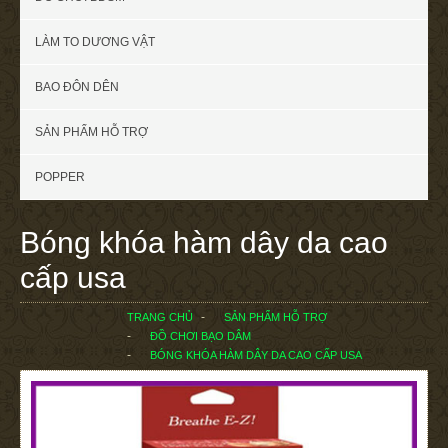
LÀM TO DƯƠNG VẬT
BAO ĐÔN DÊN
SẢN PHẨM HỖ TRỢ
POPPER
Bóng khóa hàm dây da cao
cấp usa
TRANG CHỦ
SẢN PHẨM HỖ TRỢ
ĐỒ CHƠI BẠO DÂM
BÓNG KHÓA HÀM DÂY DA CAO CẤP USA