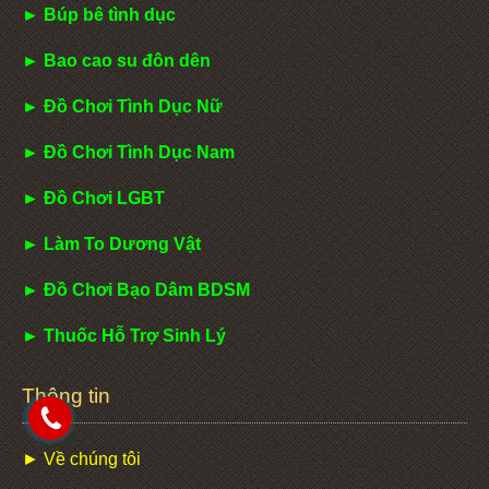
► Búp bê tình dục
► Bao cao su đôn dên
► Đồ Chơi Tình Dục Nữ
► Đồ Chơi Tình Dục Nam
► Đồ Chơi LGBT
► Làm To Dương Vật
► Đồ Chơi Bạo Dâm BDSM
► Thuốc Hỗ Trợ Sinh Lý
Thông tin
► Về chúng tôi