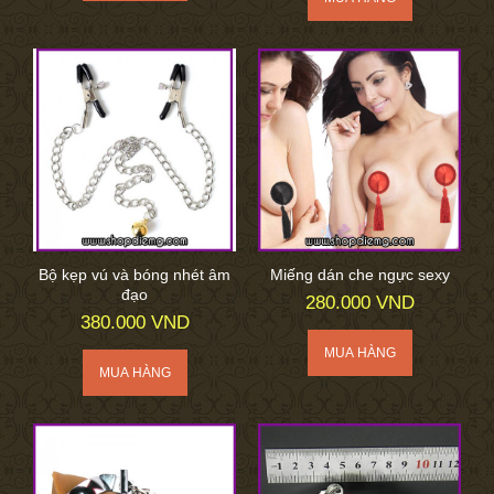
Bộ kẹp vú và bóng nhét âm
Miếng dán che ngực sexy
đạo
280.000 VND
380.000 VND