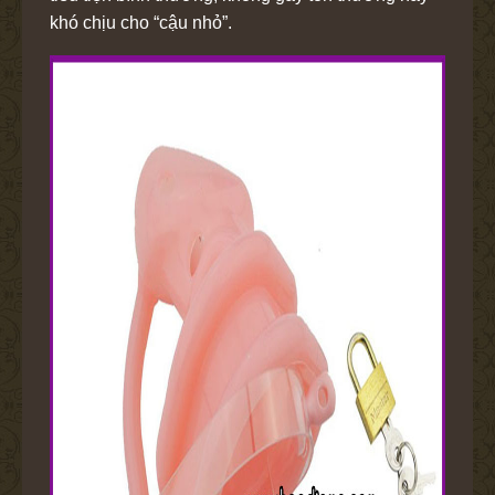
khó chịu cho “cậu nhỏ”.