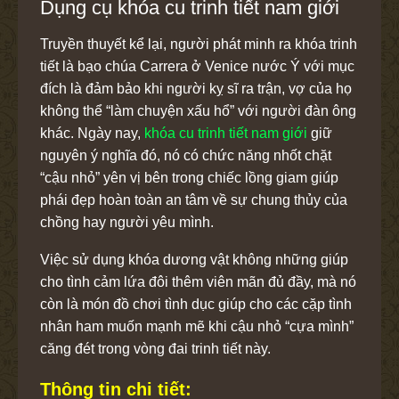
Dụng cụ khóa cu trinh tiết nam giới
Truyền thuyết kể lại, người phát minh ra khóa trinh
tiết là bạo chúa Carrera ở Venice nước Ý với mục
đích là đảm bảo khi người kỵ sĩ ra trận, vợ của họ
không thể “làm chuyện xấu hổ” với người đàn ông
khác. Ngày nay,
khóa cu trinh tiết nam giới
giữ
nguyên ý nghĩa đó, nó có chức năng nhốt chặt
“cậu nhỏ” yên vị bên trong chiếc lồng giam giúp
phái đẹp hoàn toàn an tâm về sự chung thủy của
chồng hay người yêu mình.
Việc sử dụng khóa dương vật không những giúp
cho tình cảm lứa đôi thêm viên mãn đủ đầy, mà nó
còn là món đồ chơi tình dục giúp cho các cặp tình
nhân ham muốn mạnh mẽ khi cậu nhỏ “cựa mình”
căng đét trong vòng đai trinh tiết này.
Thông tin chi tiết: