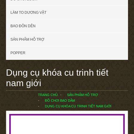
LÀM TO DƯƠNG VẬT
BAO ĐÔN DÊN
SẢN PHẨM HỖ TRỢ
POPPER
Dụng cụ khóa cu trinh tiết
nam giới
TRANG CHỦ
SẢN PHẨM HỖ TRỢ
ĐỒ CHƠI BẠO DÂM
DỤNG CỤ KHÓA CU TRINH TIẾT NAM GIỚI