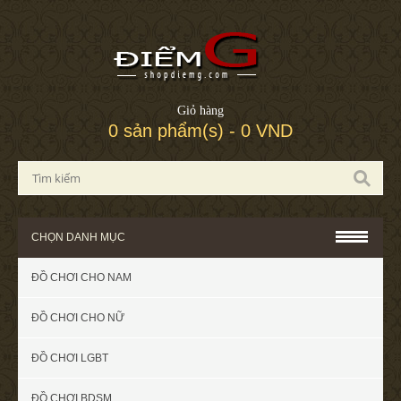
Giỏ hàng
0 sản phẩm(s) - 0 VND
CHỌN DANH MỤC
ĐỒ CHƠI CHO NAM
ĐỒ CHƠI CHO NỮ
ĐỒ CHƠI LGBT
ĐỒ CHƠI BDSM