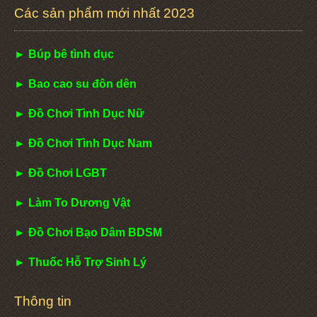
Các sản phẩm mới nhất 2023
► Búp bê tình dục
► Bao cao su đôn dên
► Đồ Chơi Tình Dục Nữ
► Đồ Chơi Tình Dục Nam
► Đồ Chơi LGBT
► Làm To Dương Vật
► Đồ Chơi Bạo Dâm BDSM
► Thuốc Hỗ Trợ Sinh Lý
Thông tin