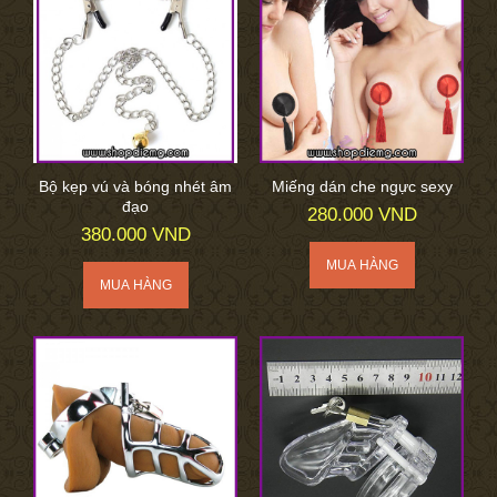
Bộ kẹp vú và bóng nhét âm
Miếng dán che ngực sexy
đạo
280.000 VND
380.000 VND