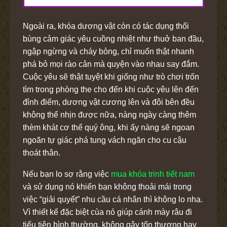
Ngoài ra, khóa dương vật còn có tác dụng thổi
bùng cảm giác yêu cuồng nhiệt như thuở ban đầu,
ngập ngừng và cháy bỏng, chỉ muốn thật nhanh
phá bỏ mọi rào cản mà quyện vào nhau say đắm.
Cuộc yêu sẽ thật tuyệt khi giống như trò chơi trốn
tìm trong phòng the cho đến khi cuộc yêu lên đến
đỉnh điểm, dương vật cương lên và đôi bên đều
không thể nhịn được nữa, nàng ngày càng thêm
thèm khát cơ thể quý ông, khi ấy nàng sẽ ngoan
ngoãn tự giác phá tung vách ngăn cho cu cậu
thoát thân.
Nếu bạn lo sợ rằng việc
mua khóa trinh tiết nam
và sử dụng nó khiến bạn không thoải mái trong
việc “giải quyết” nhu cầu cá nhân thì không lo nha.
Vì thiết kế đặc biệt cùa nó giúp cánh mày râu đi
tiểu tiện bình thường, không gây tổn thương hay