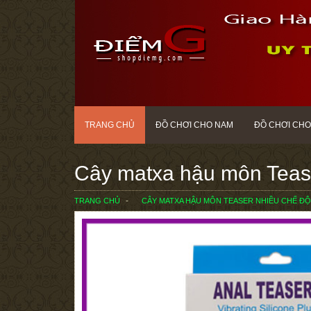
TRANG CHỦ
ĐỒ CHƠI CHO NAM
ĐỒ CHƠI CHO
Cây matxa hậu môn Tease
TRANG CHỦ
CÂY MATXA HẬU MÔN TEASER NHIỀU CHẾ Đ