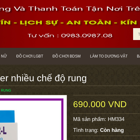
 NỮ
ĐỒ CHƠI LGBT
ĐỒ CHƠI BDSM
LÀM TO DƯƠNG VẬT
B
r nhiều chế độ rung
Ộ RUNG
690.000 VND
Mã sản phẩm:
HM334
Tình trạng:
Còn hàng