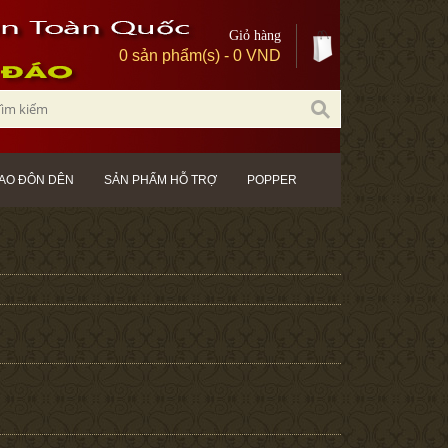
Giỏ hàng
0 sản phẩm(s) - 0 VND
AO ĐÔN DÊN
SẢN PHẨM HỖ TRỢ
POPPER