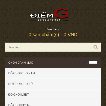
Giỏ hàng
0 sản phẩm(s) - 0 VND
CHỌN DANH MỤC
ĐỒ CHƠI CHO NAM
ĐỒ CHƠI CHO NỮ
ĐỒ CHƠI LGBT
ĐỒ CHƠI BDSM