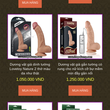
Dương vật giả dính tường
Dương vật giả gắn tường có
Lovetoy Nature 2 thớ màu
rung cho nữ kích cỡ bự mềm
da như thật
mịn đầy gân nổi
1.050.000 VND
1.250.000 VND