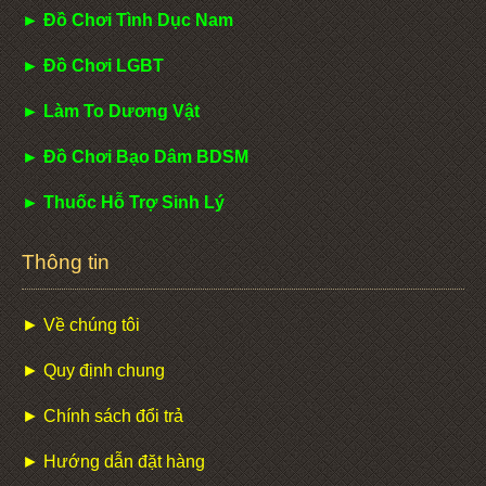
► Đồ Chơi Tình Dục Nam
► Đồ Chơi LGBT
► Làm To Dương Vật
► Đồ Chơi Bạo Dâm BDSM
► Thuốc Hỗ Trợ Sinh Lý
Thông tin
► Về chúng tôi
► Quy định chung
► Chính sách đổi trả
► Hướng dẫn đặt hàng