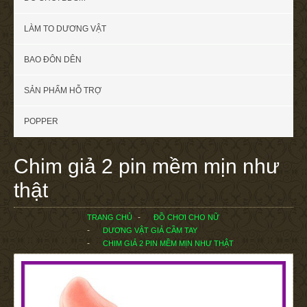
LÀM TO DƯƠNG VẬT
BAO ĐÔN DÊN
SẢN PHẨM HỖ TRỢ
POPPER
Chim giả 2 pin mềm mịn như
thật
TRANG CHỦ
ĐỒ CHƠI CHO NỮ
DƯƠNG VẬT GIẢ CẦM TAY
CHIM GIẢ 2 PIN MỀM MỊN NHƯ THẬT