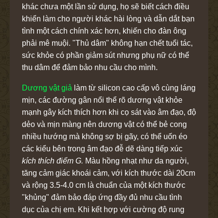
khác chưa một lần sử dụng, họ sẽ biết cách điều
khiển làm cho người khác hài lòng và dẫn dắt bạn
tình một cách chính xác hơn, khiến cho đàn ông
phải mê muội. "Thủ dâm" không hạn chết tuổi tác,
sức khỏe có phần giảm sút nhưng phụ nữ có thể
thu dâm để đảm bảo nhu cầu cho mình.
Dương vật giả
làm từ silicon cao cấp vô cùng láng
mịn, các đường gân nổi thể rõ dương vật khỏe
mạnh gây kích thích hơn khi cọ sát vào âm đạo, độ
dẻo và mịn màng nên dương vật có thể bẻ cong
nhiều hướng mà không sợ bị gãy, có thể uốn éo
các kiểu bên trong âm đạo đễ dẽ dàng tiếp xúc
kích thích điểm G.
Màu hồng nhạt như da người,
tăng cảm giác khoái cảm, với kích thước dài 20cm
và rộng 3.5-4.0 cm là chuẩn của một kích thước
"khủng" đảm bảo đáp ứng đầy đủ nhu cầu tình
dục của chị em. Khi kết hợp với cường độ rung