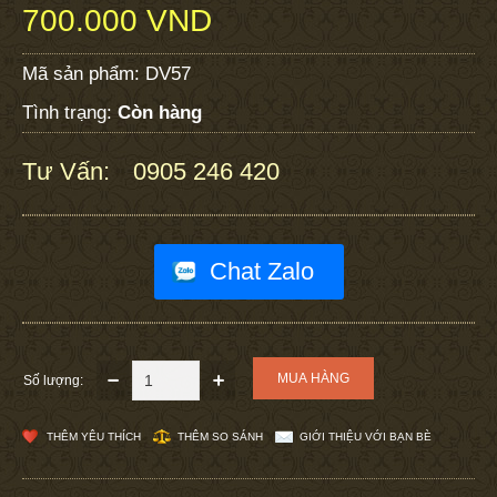
700.000 VND
Mã sản phẩm:
DV57
Tình trạng:
Còn hàng
Tư Vấn:
0905 246 420
:
Chat Zalo
Số lượng:
THÊM YÊU THÍCH
THÊM SO SÁNH
GIỚI THIỆU VỚI BẠN BÈ