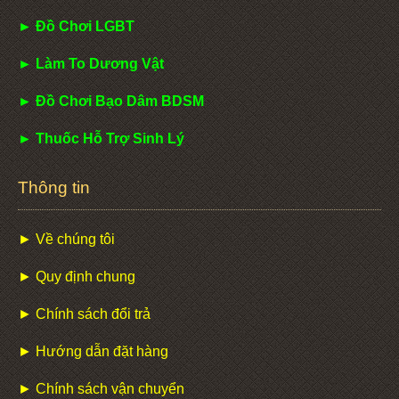
► Đồ Chơi LGBT
► Làm To Dương Vật
► Đồ Chơi Bạo Dâm BDSM
► Thuốc Hỗ Trợ Sinh Lý
Thông tin
► Về chúng tôi
► Quy định chung
► Chính sách đổi trả
► Hướng dẫn đặt hàng
► Chính sách vận chuyển