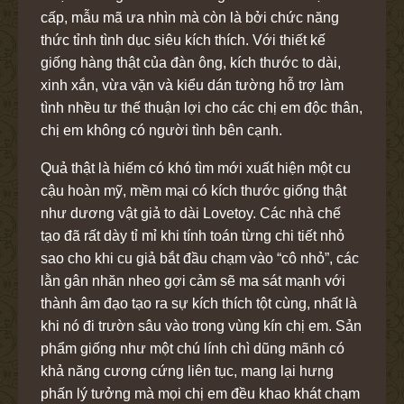
cấp, mẫu mã ưa nhìn mà còn là bởi chức năng
thức tỉnh tình dục siêu kích thích. Với thiết kế
giống hàng thật của đàn ông, kích thước to dài,
xinh xắn, vừa vặn và kiểu dán tường hỗ trợ làm
tình nhều tư thế thuận lợi cho các chị em độc thân,
chị em không có người tình bên cạnh.
Quả thật là hiếm có khó tìm mới xuất hiện một cu
cậu hoàn mỹ, mềm mại có kích thước giống thật
như dương vật giả to dài Lovetoy. Các nhà chế
tạo đã rất dày tỉ mỉ khi tính toán từng chi tiết nhỏ
sao cho khi cu giả bắt đầu chạm vào “cô nhỏ”, các
lằn gân nhăn nheo gợi cảm sẽ ma sát mạnh với
thành âm đạo tạo ra sự kích thích tột cùng, nhất là
khi nó đi trườn sâu vào trong vùng kín chị em. Sản
phẩm giống như một chú lính chì dũng mãnh có
khả năng cương cứng liên tục, mang lại hưng
phấn lý tưởng mà mọi chị em đều khao khát chạm