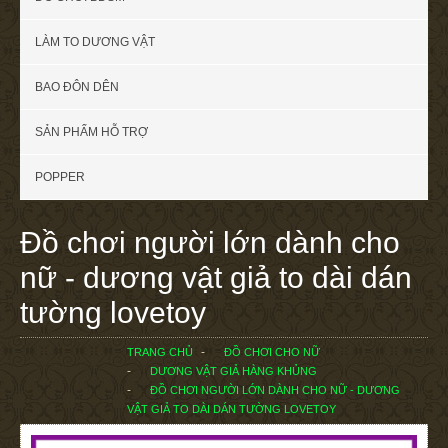
LÀM TO DƯƠNG VẬT
BAO ĐÔN DÊN
SẢN PHẨM HỖ TRỢ
POPPER
Đồ chơi người lớn dành cho
nữ - dương vật giả to dài dán
tường lovetoy
TRANG CHỦ
ĐỒ CHƠI CHO NỮ
DƯƠNG VẬT GIẢ HÀNG KHỦNG
ĐỒ CHƠI NGƯỜI LỚN DÀNH CHO NỮ - DƯƠNG
VẬT GIẢ TO DÀI DÁN TƯỜNG LOVETOY