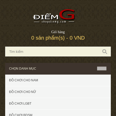
Giỏ hàng
0 sản phẩm(s) - 0 VND
CHỌN DANH MỤC
ĐỒ CHƠI CHO NAM
ĐỒ CHƠI CHO NỮ
ĐỒ CHƠI LGBT
ĐỒ CHƠI BDSM