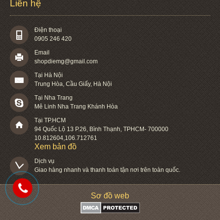
Liên hệ
Điện thoại
0905 246 420
Email
shopdiemg@gmail.com
Tại Hà Nội
Trung Hòa, Cầu Giấy, Hà Nội
Tại Nha Trang
Mê Linh Nha Trang Khánh Hòa
Tại TP.HCM
94 Quốc Lộ 13 P.26
,
Bình Thạnh
,
TPHCM
-
700000
10.812604
,
106.712761
Xem bản đồ
Dịch vụ

Giao hàng nhanh và thanh toán tận nơi trên toàn quốc.
Sơ đồ web