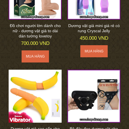
Đồ chơi người lớn dành cho
Dương vật giả mini giá rẻ có
nữ - dương vật giả to dài
rung Cryscal Jelly
dán tường lovetoy
450.000 VND
700.000 VND
Dương vật giả cao cấp cho
Bộ đây đeo dương vật cho