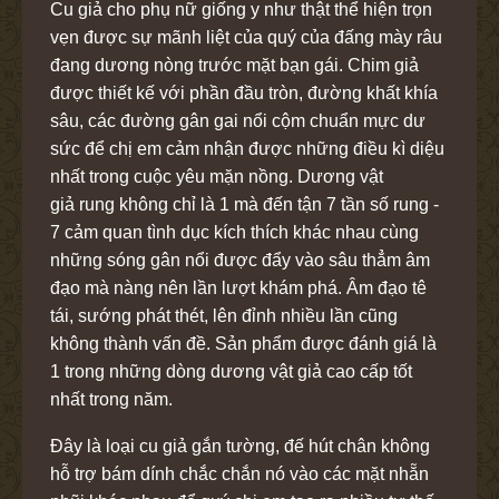
Cu giả cho phụ nữ giống y như thật thể hiện trọn
vẹn được sự mãnh liệt của quý của đấng mày râu
đang dương nòng trước mặt bạn gái. Chim giả
được thiết kế với phần đầu tròn, đường khất khía
sâu, các đường gân gai nổi cộm chuẩn mực dư
sức để chị em cảm nhận được những điều kì diệu
nhất trong cuộc yêu mặn nồng. Dương vật
giả rung không chỉ là 1 mà đến tận 7 tần số rung -
7 cảm quan tình dục kích thích khác nhau cùng
những sóng gân nổi được đẩy vào sâu thẳm âm
đạo mà nàng nên lần lượt khám phá. Âm đạo tê
tái, sướng phát thét, lên đỉnh nhiều lần cũng
không thành vấn đề. Sản phẩm được đánh giá là
1 trong những dòng
dương vật giả cao cấp tốt
nhất trong năm.
Đây là loại cu giả gắn tường, đế hút chân không
hỗ trợ bám dính chắc chắn nó vào các mặt nhẵn