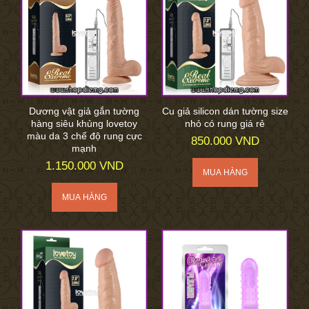
Dương vật giả gắn tường
Cu giả silicon dán tường size
hàng siêu khủng lovetoy
nhỏ có rung giá rẻ
màu da 3 chế độ rung cực
850.000 VND
mạnh
1.150.000 VND