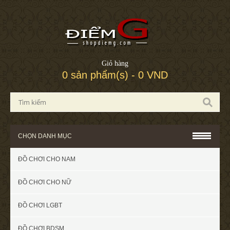
Giỏ hàng
0 sản phẩm(s) - 0 VND
CHỌN DANH MỤC
ĐỒ CHƠI CHO NAM
ĐỒ CHƠI CHO NỮ
ĐỒ CHƠI LGBT
ĐỒ CHƠI BDSM