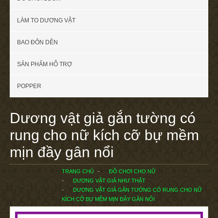
LÀM TO DƯƠNG VẬT
BAO ĐÔN DÊN
SẢN PHẨM HỖ TRỢ
POPPER
Dương vật giả gắn tường có
rung cho nữ kích cỡ bự mềm
mịn đầy gân nổi
TRANG CHỦ
ĐỒ CHƠI CHO NỮ
DƯƠNG VẬT GIẢ NHƯ THẬT
DƯƠNG VẬT GIẢ GẮN TƯỜNG CÓ RUNG CHO NỮ
KÍCH CỠ BỰ MỀM MỊN ĐẦY GÂN NỔI