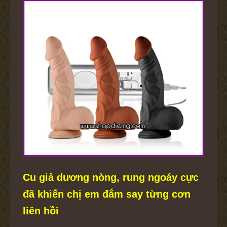
Cu giả dương nòng, rung ngoáy cực
đã khiến chị em đắm say từng cơn
liên hồi