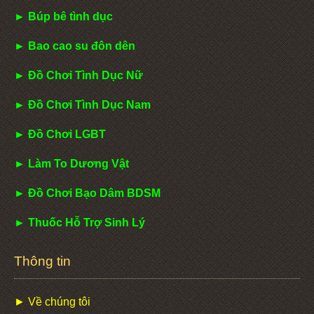
► Búp bê tình dục
► Bao cao su đôn dên
► Đồ Chơi Tình Dục Nữ
► Đồ Chơi Tình Dục Nam
► Đồ Chơi LGBT
► Làm To Dương Vật
► Đồ Chơi Bạo Dâm BDSM
► Thuốc Hỗ Trợ Sinh Lý
Thông tin
► Về chúng tôi