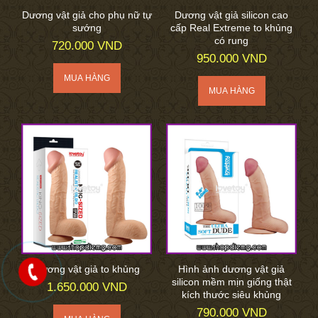
Dương vật giả cho phụ nữ tự
Dương vật giả silicon cao
sướng
cấp Real Extreme to khủng
có rung
720.000 VND
950.000 VND
Dương vật giả to khủng
Hình ảnh dương vật giả
silicon mềm mịn giống thật
1.650.000 VND
kích thước siêu khủng
790.000 VND