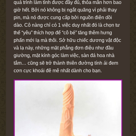
quá trình làm tình được đầy đủ, thỏa mãn hơn bao
giờ hết. Bởi nó không bị ngắt quãng vì phải thay
pin, mà nó được cung cấp bởi nguồn điện dồi
dào. Cô nàng chỉ có 1 việc duy nhất đó là chọn tư
thế “yêu” thích hợp để “cô bé” tăng thêm hưng
phấn mới lạ mà thôi. Sở hữu chiếc dương vật độc
và lạ này, những mặt phẳng đơn điệu như đầu
giường, mặt kính góc làm việc, sàn đá hoa nhà
tắm… cũng sẽ trở thành thiên đường tính ái đem
cơn cực khoái đê mê nhất dành cho bạn.