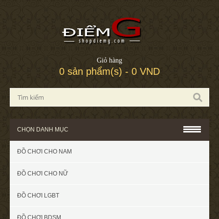
Giỏ hàng
0 sản phẩm(s) - 0 VND
CHỌN DANH MỤC
ĐỒ CHƠI CHO NAM
ĐỒ CHƠI CHO NỮ
ĐỒ CHƠI LGBT
ĐỒ CHƠI BDSM