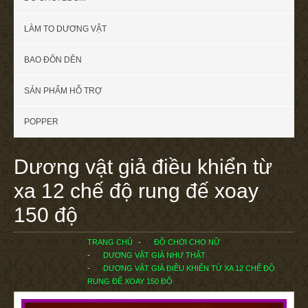
LÀM TO DƯƠNG VẬT
BAO ĐÔN DÊN
SẢN PHẨM HỖ TRỢ
POPPER
Dương vật giả điều khiển từ
xa 12 chế độ rung đế xoay
150 độ
TRANG CHỦ
ĐỒ CHƠI CHO NỮ
DƯƠNG VẬT GIẢ NHƯ THẬT
DƯƠNG VẬT GIẢ ĐIỀU KHIỂN TỪ XA 12 CHẾ ĐỘ
RUNG ĐẾ XOAY 150 ĐỘ