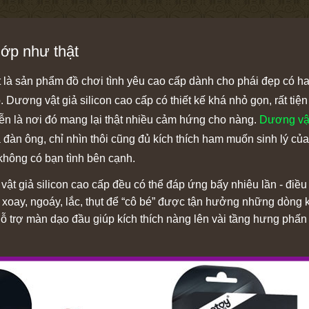
lớp như thật
t là sản phẩm đồ chơi tình yêu cao cấp dành cho phái đẹp có 
. Dương vật giả silicon cao cấp có thiết kế khá nhỏ gọn, rất tiệ
iễn là nơi đó mang lại thật nhiều cảm hứng cho nàng.
Dương vật
a đàn ông, chỉ nhìn thôi cũng đủ kích thích ham muốn sinh lý c
 không có bạn tình bên cạnh.
ật giả silicon cao cấp đều có thể đáp ứng bấy nhiêu lần - điều
 xoay, ngoáy, lắc, thụt để “cô bé” được tận hưởng những dòn
ỗ trợ màn dạo đầu giúp kích thích nàng lên vài tầng hưng phấn