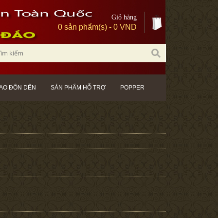
Giỏ hàng
0 sản phẩm(s) - 0 VND
AO ĐÔN DÊN
SẢN PHẨM HỖ TRỢ
POPPER