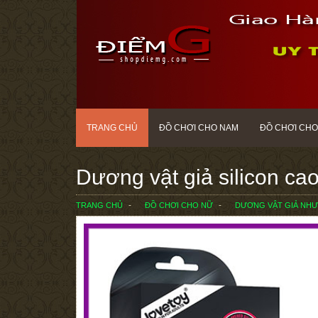
TRANG CHỦ
ĐỒ CHƠI CHO NAM
ĐỒ CHƠI CHO
Dương vật giả silicon cao
TRANG CHỦ
ĐỒ CHƠI CHO NỮ
DƯƠNG VẬT GIẢ NHƯ