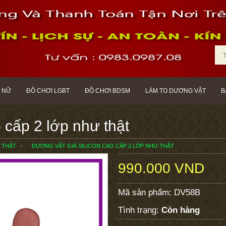
 NỮ
ĐỒ CHƠI LGBT
ĐỒ CHƠI BDSM
LÀM TO DƯƠNG VẬT
B
 cấp 2 lớp như thật
 THẬT
DƯƠNG VẬT GIẢ SILICON CAO CẤP 2 LỚP NHƯ THẬT
990.000 VND
Mã sản phẩm:
DV58B
Tình trạng:
Còn hàng