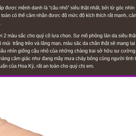
ấp được mệnh danh là “câu nhỏ” siêu thật nhất, bởi từ góc nhìn 
àn toàn có thể cảm nhận được độ mức độ kích thích rất mạnh, c
.
ới 2 màu sắc cho quý cô lựa chọn. Sự mô phỏng làn da siêu thậ
múi trắng trẻo và lãng mạn, màu săc da chân thật sẽ mang lại
 nâu nhìn giống cậu nhỏ của những chàng trai sở hữu sự cường
ho nàng cảm giác như đang mây mưa cháy bỏng cùng người tình
huẩn của Hoa Kỳ, rất an toàn cho quý chị em.