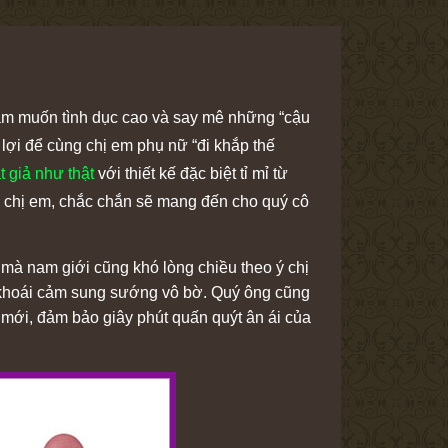
ham muốn tình dục cao và say mê những “cậu
n lợi để cùng chị em phụ nữ “đi khắp thế
 giả như thật
với thiết kế đặc biệt tỉ mỉ từ
ủa chị em, chắc chắn sẽ mang đến cho quý cô
 mà nam giới cũng khó lòng chiều theo ý chị
g khoái cảm sung sướng vô bờ. Quý ông cũng
 mới, đảm bảo giây phút quấn quýt ân ái của