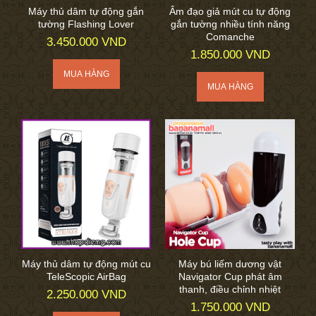
Máy thủ dâm tự động gắn
Âm đạo giả mút cu tự động
tường Flashing Lover
gắn tường nhiều tính năng
Comanche
3.450.000 VND
1.850.000 VND
Máy thủ dâm tự động mút cu
Máy bú liếm dương vật
TeleScopic AirBag
Navigator Cup phát âm
thanh, điều chỉnh nhiệt
2.250.000 VND
1.750.000 VND