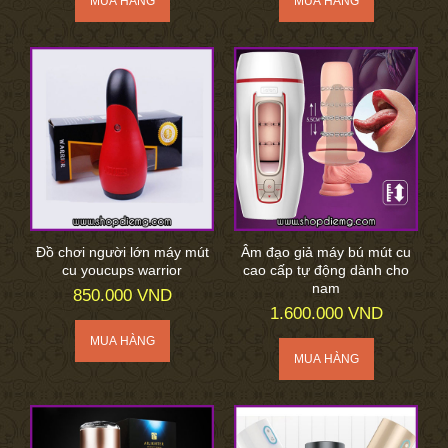
Đồ chơi người lớn máy mút
Âm đạo giả máy bú mút cu
cu youcups warrior
cao cấp tự động dành cho
nam
850.000 VND
1.600.000 VND