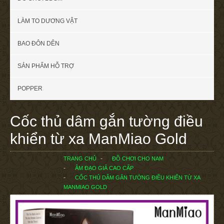
LÀM TO DƯƠNG VẬT
BAO ĐÔN DÊN
SẢN PHẨM HỖ TRỢ
POPPER
Cốc thủ dâm gắn tường điều
khiển từ xa ManMiao Gold
TRANG CHỦ
ĐỒ CHƠI CHO NAM
ÂM ĐẠO GIẢ CAO CẤP
CỐC THỦ DÂM GẮN TƯỜNG ĐIỀU KHIỂN TỪ XA
MANMIAO GOLD