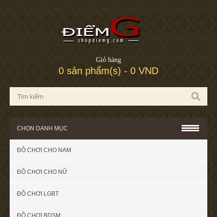
Giỏ hàng
0 sản phẩm(s) - 0 VND
CHỌN DANH MỤC
ĐỒ CHƠI CHO NAM
ĐỒ CHƠI CHO NỮ
ĐỒ CHƠI LGBT
ĐỒ CHƠI BDSM