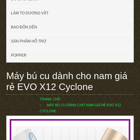
LÀM TO DƯƠNG VẬT
BAO ĐÔN DÊN
SẢN PHẨM HỖ TRỢ
POPPER
Máy bú cu dành cho nam giá
rẻ EVO X12 Cyclone
TRANG CHỦ
MÁY BÚ CU DÀNH CHO NAM GIÁ RẺ EVO X12
CYCLONE