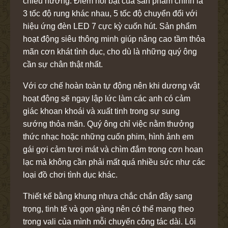
chiều hướng. Điểm nổi bật của sản phẩm chính là
3 tốc độ rung khác nhau, 5 tốc độ chuyển đổi với
hiệu ứng đèn LED 7 cực kỳ cuốn hút. Sản phẩm
hoạt động siêu thông minh giúp nâng cao tầm thỏa
mãn cơn khát tình dục, cho dù là những quý ông
cần sự chân thật nhất.
Với cơ chế hoàn toàn tự động nên khi dương vật
hoạt động sẽ ngay lập lức làm các anh có cảm
giác khoan khoái và xuất tinh trong sự sung
sướng thỏa mãn. Quý ông chỉ việc nằm thưởng
thức nhạc hoặc những cuốn phim, hình ảnh em
gái gợi cảm tươi mát và chìm đắm trong cơn hoan
lạc mà không cần phải mất quá nhiều sức như các
loại đồ chơi tình dục khác.
Thiết kế bằng khung nhựa chắc chắn đây sang
trọng, tinh tế và gọn gàng nên có thể mang theo
trong vali của mình mỗi chuyến công tác dài. Lõi