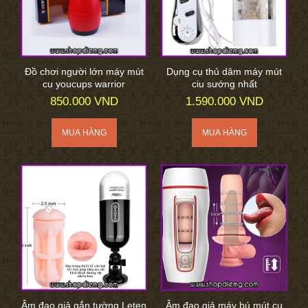
Đồ chơi người lớn máy mút
Dụng cụ thủ dâm máy mút
cu youcups warrior
ciu sướng nhất
850.000 VND
1.590.000 VND
Âm đạo giả gắn tường Leten
Âm đạo giả máy bú mút cu