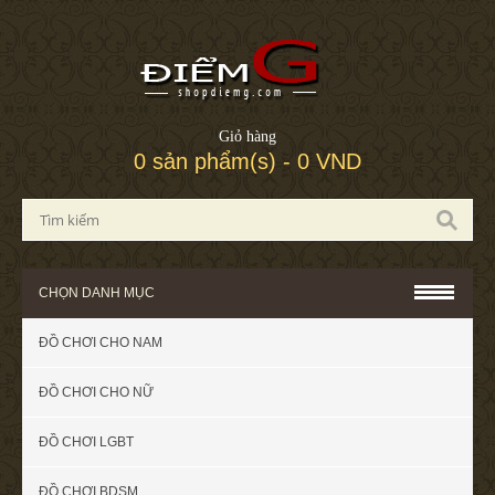
Giỏ hàng
0 sản phẩm(s) - 0 VND
CHỌN DANH MỤC
ĐỒ CHƠI CHO NAM
ĐỒ CHƠI CHO NỮ
ĐỒ CHƠI LGBT
ĐỒ CHƠI BDSM