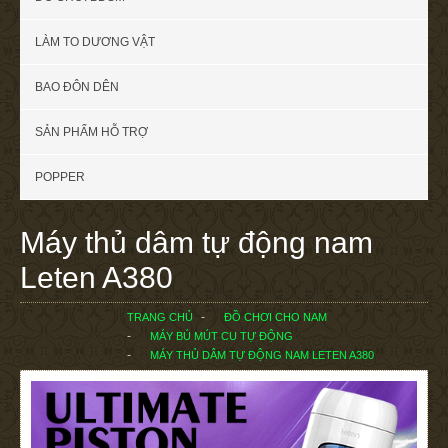
LÀM TO DƯƠNG VẬT
BAO ĐÔN DÊN
SẢN PHẨM HỖ TRỢ
POPPER
Máy thủ dâm tự động nam
Leten A380
TRANG CHỦ
ĐỒ CHƠI CHO NAM
MÁY BÚ MÚT CU TỰ ĐỘNG
MÁY THỦ DÂM TỰ ĐỘNG NAM LETEN A380