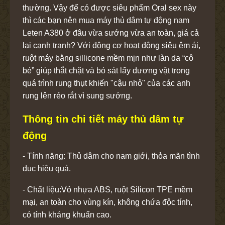
thường. Vậy để có được siêu phẩm Oral sex này
thì các bạn nên mua máy thủ dâm tự động nam
Leten A380 ở đâu vừa sướng vừa an toàn, giá cả
lại cạnh tranh? Với động cơ hoạt động siêu êm ái,
ruột máy bằng sillicone mềm mịn như làn da “cô
bé” giúp thắt chặt và bó sát lấy dương vật trong
quá trình rung thụt khiến "cậu nhỏ" của các anh
rung lên réo rắt vì sung sướng.
Thông tin chi tiết máy thủ dâm tự
động
- Tính năng: Thủ dâm cho nam giới, thỏa mãn tình
dục hiệu quả.
- Chất liệu:Vỏ nhựa ABS, ruột Silicon TPE mềm
mại, an toàn cho vùng kín, không chứa độc tính,
có tính kháng khuẩn cao.