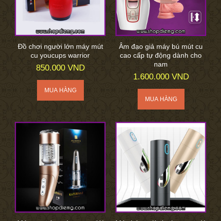
Đồ chơi người lớn máy mút
Âm đạo giả máy bú mút cu
cu youcups warrior
cao cấp tự động dành cho
nam
850.000 VND
1.600.000 VND