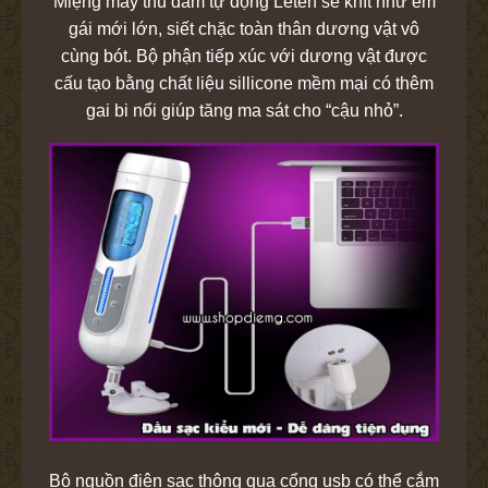
Miệng máy thủ dâm tự động Leten se khít như em
gái mới lớn, siết chặc toàn thân dương vật vô
cùng bót. Bộ phận tiếp xúc với dương vật được
cấu tạo bằng chất liệu sillicone mềm mại có thêm
gai bi nổi giúp tăng ma sát cho “cậu nhỏ”.
Bộ nguồn điện sạc thông qua cổng usb có thể cắm