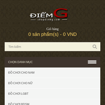
Giỏ hàng
0 sản phẩm(s) - 0 VND
CHỌN DANH MỤC
ĐỒ CHƠI CHO NAM
ĐỒ CHƠI CHO NỮ
ĐỒ CHƠI LGBT
ĐỒ CHƠI BDSM