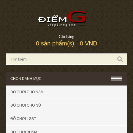
Giỏ hàng
0 sản phẩm(s) - 0 VND
CHỌN DANH MỤC
ĐỒ CHƠI CHO NAM
ĐỒ CHƠI CHO NỮ
ĐỒ CHƠI LGBT
ĐỒ CHƠI BDSM