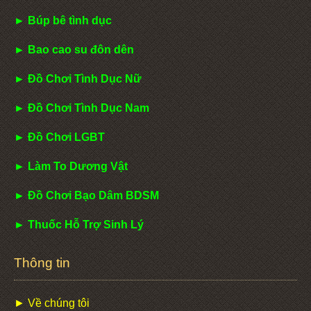
► Búp bê tình dục
► Bao cao su đôn dên
► Đồ Chơi Tình Dục Nữ
► Đồ Chơi Tình Dục Nam
► Đồ Chơi LGBT
► Làm To Dương Vật
► Đồ Chơi Bạo Dâm BDSM
► Thuốc Hỗ Trợ Sinh Lý
Thông tin
► Về chúng tôi