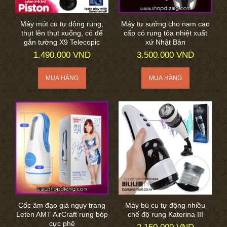
Máy mút cu tự động rung,
Máy tự sướng cho nam cao
thụt lên thụt xuống, có đế
cấp có rung tỏa nhiệt xuất
gắn tường X9 Telecopic
xứ Nhật Bản
1.490.000 VND
3.500.000 VND
Cốc âm đạo giả ngụy trang
Máy bú cu tự động nhiều
Leten AMT AirCraft rung bóp
chế độ rung Katerina III
cực phê