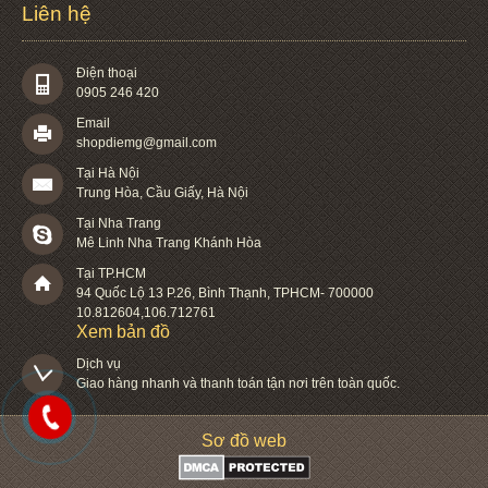
Liên hệ
Điện thoại
0905 246 420
Email
shopdiemg@gmail.com
Tại Hà Nội
Trung Hòa, Cầu Giấy, Hà Nội
Tại Nha Trang
Mê Linh Nha Trang Khánh Hòa
Tại TP.HCM
94 Quốc Lộ 13 P.26
,
Bình Thạnh
,
TPHCM
-
700000
10.812604
,
106.712761
Xem bản đồ
Dịch vụ

Giao hàng nhanh và thanh toán tận nơi trên toàn quốc.
Sơ đồ web