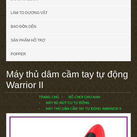
LÀM TO DƯƠNG VẬT
BAO ĐÔN DÊN
SẢN PHẨM HỖ TRỢ
POPPER
Máy thủ dâm cầm tay tự động
Warrior II
TRANG CHỦ
ĐỒ CHƠI CHO NAM
MÁY BÚ MÚT CU TỰ ĐỘNG
MÁY THỦ DÂM CẦM TAY TỰ ĐỘNG WARRIOR II