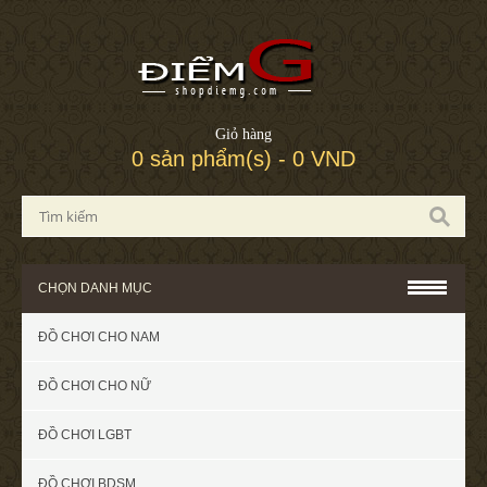
Giỏ hàng
0 sản phẩm(s) - 0 VND
CHỌN DANH MỤC
ĐỒ CHƠI CHO NAM
ĐỒ CHƠI CHO NỮ
ĐỒ CHƠI LGBT
ĐỒ CHƠI BDSM