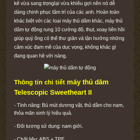
kế vừa sang trọnglại vừa khiêu gợi nên nó dễ
dàng chinh phục tâm trí của các anh. Hoàn toàn
khác biệt với các loại máy thủ dâm khác, máy thủ
dâm tự động rung 10 cường độ, thụt, xoay liên hồi
giúp quý ông có thể thư giãn và tận hưởng những
cảm xúc đam mê của dục vọng, không khác gì
đang quan hệ với nàng.
máy thủ dâm
Thông tin chi tiết
Telescopic Sweetheart II
- Tính năng: Bú mút dương vật, thủ dâm cho nam,
thỏa mãn sinh lý hiệu quả.
- Đối tượng sử dụng: nam giới.
- Chất liệu: ABS + TPE.