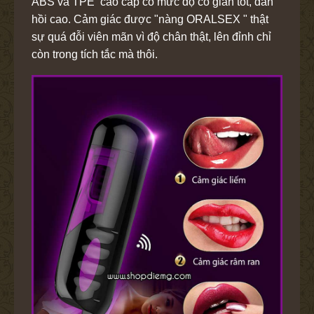
ABS và TPE cao cấp có mức độ co giãn tốt, đàn
hồi cao. Cảm giác được "nàng ORALSEX " thật
sự quá đỗi viên mãn vì độ chân thật, lên đỉnh chỉ
còn trong tích tắc mà thôi.