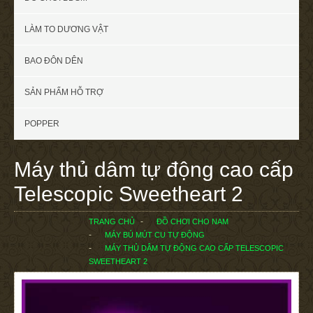
LÀM TO DƯƠNG VẬT
BAO ĐÔN DÊN
SẢN PHẨM HỖ TRỢ
POPPER
Máy thủ dâm tự động cao cấp
Telescopic Sweetheart 2
TRANG CHỦ
ĐỒ CHƠI CHO NAM
MÁY BÚ MÚT CU TỰ ĐỘNG
MÁY THỦ DÂM TỰ ĐỘNG CAO CẤP TELESCOPIC
SWEETHEART 2