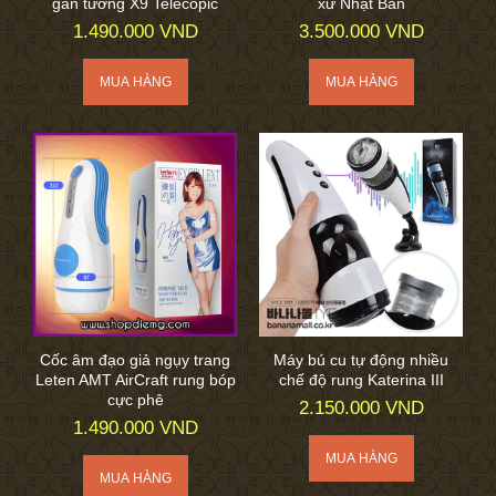
gắn tường X9 Telecopic
xứ Nhật Bản
1.490.000 VND
3.500.000 VND
Cốc âm đạo giả ngụy trang
Máy bú cu tự động nhiều
Leten AMT AirCraft rung bóp
chế độ rung Katerina III
cực phê
2.150.000 VND
1.490.000 VND