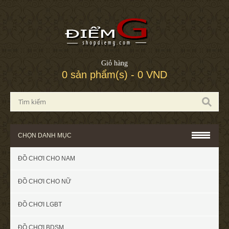
Giỏ hàng
0 sản phẩm(s) - 0 VND
CHỌN DANH MỤC
ĐỒ CHƠI CHO NAM
ĐỒ CHƠI CHO NỮ
ĐỒ CHƠI LGBT
ĐỒ CHƠI BDSM