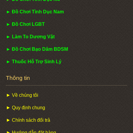
► Đồ Chơi Tình Dục Nam
► Đồ Chơi LGBT
► Làm To Dương Vật
► Đồ Chơi Bạo Dâm BDSM
► Thuốc Hỗ Trợ Sinh Lý
Thông tin
► Về chúng tôi
► Quy định chung
► Chính sách đổi trả
► Hướng dẫn đặt hàng