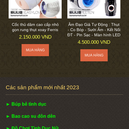
Cốc thủ dâm cao cấp nhỏ
Âm Đạo Giả Tự Động : Thụt
gọn rung thụt xoay Ferris
- Co Bóp - Sưởi Ấm - Kết Nối
ĐT - Pin Sạc - Màn hình LED
2.150.000 VND
4.500.000 VND
Các sản phẩm mới nhất 2023
► Búp bê tình dục
► Bao cao su đôn dên
► Đồ Chơi Tình Dục Nữ