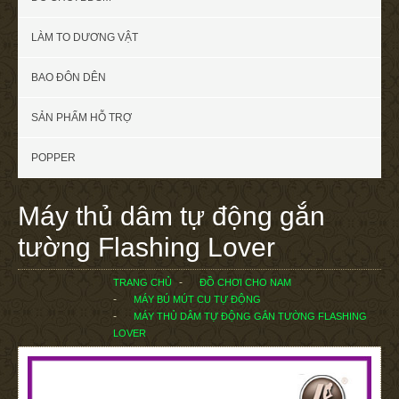
LÀM TO DƯƠNG VẬT
BAO ĐÔN DÊN
SẢN PHẨM HỖ TRỢ
POPPER
Máy thủ dâm tự động gắn
tường Flashing Lover
TRANG CHỦ
ĐỒ CHƠI CHO NAM
MÁY BÚ MÚT CU TỰ ĐỘNG
MÁY THỦ DÂM TỰ ĐỘNG GẮN TƯỜNG FLASHING
LOVER