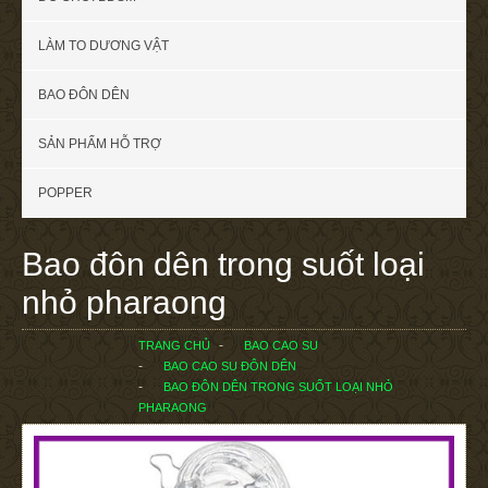
LÀM TO DƯƠNG VẬT
BAO ĐÔN DÊN
SẢN PHẨM HỖ TRỢ
POPPER
Bao đôn dên trong suốt loại
nhỏ pharaong
TRANG CHỦ
BAO CAO SU
BAO CAO SU ĐÔN DÊN
BAO ĐÔN DÊN TRONG SUỐT LOẠI NHỎ
PHARAONG