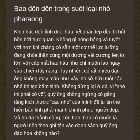
Bao đôn dên trong suốt loại nhỏ
pharaong
Khi nhắc đến tình dục, hầu hết phái đẹp đều bị hút
hồn bởi trực quan. Không gì nóng bỏng và tuyệt
vời hơn khi chàng có sẵn một cơ thể lực lưỡng
đang khỏa thân cùng một dương vật cương lên to
lớn với cặp mắt hau háu như chỉ muốn lao ngay
vào chiếm lấy nàng. Tuy nhiên, có rất nhiều đàn
ông không may mắn như vậy, họ sở hữu một cậu
nhỏ bé tẹo bẩm sinh. Không dừng lại ở đó, vì “nhỏ
thì phải có võ”, quý ông không ngừng cố gắng
tăng kích thước “cậu nhỏ” của mình để tự tin thể
hiện bản lĩnh phái mạnh chinh phục người đẹp.
Và họ đã thành công, còn bạn, bạn có muốn là
người tiếp theo ghi tên vào danh sách quý ông
đào hoa không nào?