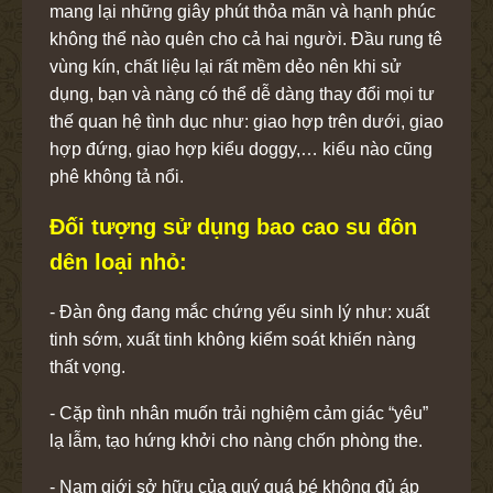
mang lại những giây phút thỏa mãn và hạnh phúc
không thể nào quên cho cả hai người. Đầu rung tê
vùng kín, chất liệu lại rất mềm dẻo nên khi sử
dụng, bạn và nàng có thể dễ dàng thay đổi mọi tư
thế quan hệ tình dục như: giao hợp trên dưới, giao
hợp đứng, giao hợp kiểu doggy,… kiểu nào cũng
phê không tả nổi.
Đối tượng sử dụng bao cao su đôn
dên loại nhỏ:
- Đàn ông đang mắc chứng yếu sinh lý như: xuất
tinh sớm, xuất tinh không kiểm soát khiến nàng
thất vọng.
- Cặp tình nhân muốn trải nghiệm cảm giác “yêu”
lạ lẫm, tạo hứng khởi cho nàng chốn phòng the.
- Nam giới sở hữu của quý quá bé không đủ áp