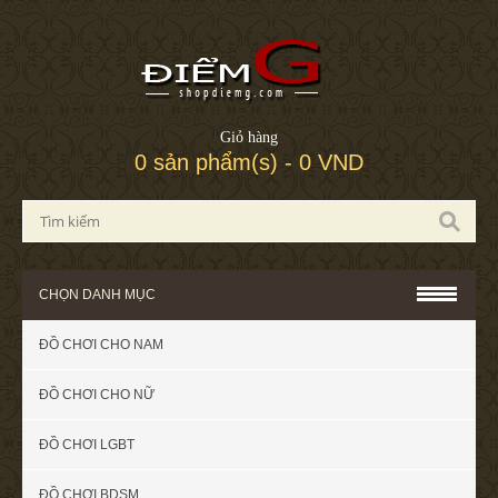
Giỏ hàng
0 sản phẩm(s) - 0 VND
CHỌN DANH MỤC
ĐỒ CHƠI CHO NAM
ĐỒ CHƠI CHO NỮ
ĐỒ CHƠI LGBT
ĐỒ CHƠI BDSM