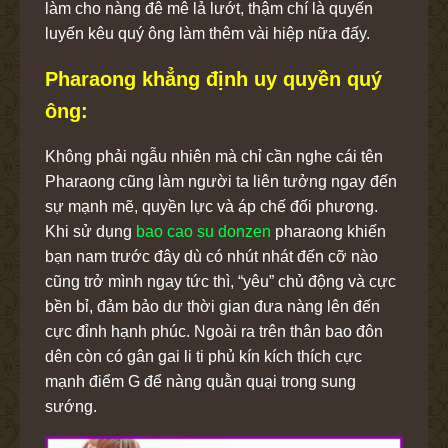
làm cho nàng đê mê lả lướt, thậm chí là quyến
luyến kêu quý ông làm thêm vài hiệp nữa đấy.
Pharaong khẳng định uy quyền quý
ông:
Không phải ngẫu nhiên mà chỉ cần nghe cái tên
Pharaong cũng làm người ta liên tưởng ngay đến
sự mạnh mẽ, quyền lực và áp chế đối phương.
Khi sử dụng
bao cao su donzen
pharaong khiến
bạn nam trước đây dù có nhút nhát đến cỡ nào
cũng trở mình ngay tức thì, “yêu” chủ động và cực
bền bỉ, đảm bảo dư thời gian đưa nàng lên đến
cực đỉnh hạnh phúc. Ngoài ra trên thân bao đôn
dên còn có gân gai li ti phủ kín kích thích cực
mạnh điểm G để nàng quằn quại trong sung
sướng.