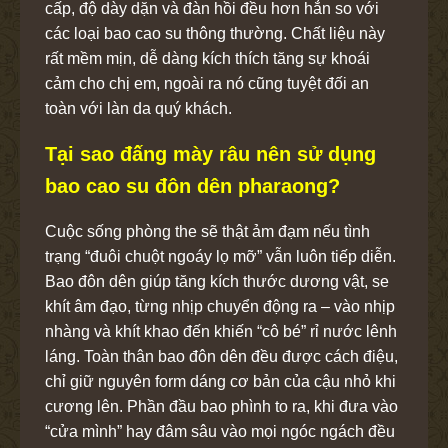
cấp, độ dày dặn và đàn hồi đều hơn hẳn so với
các loại bao cao su thông thường. Chất liệu này
rất mềm mịn, dễ dàng kích thích tăng sự khoái
cảm cho chị em, ngoài ra nó cũng tuyệt đối an
toàn với làn da quý khách.
Tại sao đấng mày râu nên sử dụng
bao cao su đôn dên pharaong?
Cuộc sống phòng the sẽ thật ảm đạm nếu tình
trạng “đuôi chuột ngoáy lọ mỡ” vẫn luôn tiếp diễn.
Bao đôn dên giúp tăng kích thước dương vật, se
khít âm đạo, từng nhịp chuyển động ra – vào nhịp
nhàng và khít khao đến khiến “cô bé” rỉ nước lênh
láng. Toàn thân bao đôn dên đều được cách điệu,
chỉ giữ nguyên form dáng cơ bản của cậu nhỏ khi
cương lên. Phần đầu bao phình to ra, khi đưa vào
“cửa mình” hay đâm sâu vào mọi ngóc ngách đều