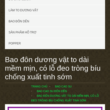
LÀM TO DƯƠNG VẬT
BAO ĐÔN DÊN
SẢN PHẨM HỖ TRỢ
POPPER
Bao đôn dương vật to dài
mềm mịn, có lỗ đeo tròng bíu
chống xuất tinh sớm
TRANG CHỦ
BAO CAO SU
BAO CAO SU ĐÔN DÊN
BAO ĐÔN DƯƠNG VẬT TO DÀI MỀM MỊN, CÓ LỖ
ĐEO TRÒNG BÍU CHỐNG XUẤT TINH SỚM