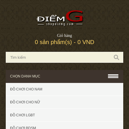
Giỏ hàng
0 sản phẩm(s) - 0 VND
CHỌN DANH MỤC
ĐỒ CHƠI CHO NAM
ĐỒ CHƠI CHO NỮ
ĐỒ CHƠI LGBT
ĐỒ CHƠI BDSM