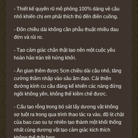
- Thiết kế quyến rũ mô phỏng 100% dáng vẻ cậu
nhỏ khiến chị em phải thích thú đến điên cuồng.
- Đôn chiều dài không cần phẫu thuật nhiều đau
đớn và rủi ro.
- Tạo cảm giác chân thật tạo nên một cuộc yêu
hoàn hảo tràn trề hứng khởi.
- Ăn gian thêm được 5cm chiều dài cậu nhỏ, tăng
cường thâm nhập vào sâu âm đạo. Cải thiện
đường kính cu cậu đáng kể khiến các nàng đứng
ngồi không yên, không thể kiềm chế được.
- Cấu tạo rỗng trong bó sát lấy dương vật không
sợ tuột ra trong qua trình thao tác ra vào, độ lịt chặt
của bao cao su tự nhiên tạo thành một khối thống
nhất cùng dương vật tạo cảm giác kích thích
không thể thật hơn.