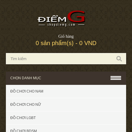
Giỏ hàng
0 sản phẩm(s) - 0 VND
CHỌN DANH MỤC
ĐỒ CHƠI CHO NAM
ĐỒ CHƠI CHO NỮ
ĐỒ CHƠI LGBT
ĐỒ CHƠI BDSM