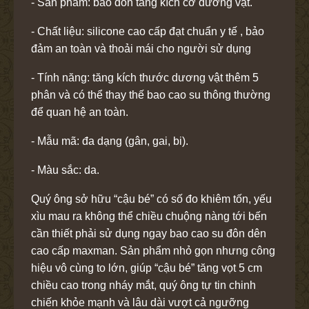
- Sản phẩm: bao đôn tăng kích cỡ dương vật.
- Chất liệu: silicone cao cấp đạt chuẩn y tế , bảo
đảm an toàn và thoải mái cho người sử dụng
- Tính năng: tăng kích thước dương vật thêm 5
phân và có thể thay thế bao cao su thông thường
để quan hệ an toàn.
- Mẫu mã: đa dạng (gân, gai, bi).
- Màu sắc: da.
Quý ông sở hữu “cậu bé” có số đo khiêm tốn, yếu
xìu mau ra không thể chiều chuộng nàng tới bến
cần thiết phải sử dụng ngay bao cao su đôn dên
cao cấp maxman. Sản phẩm nhỏ gọn nhưng công
hiệu vô cùng to lớn, giúp “cậu bé” tăng vọt 5 cm
chiều cao trong nháy mắt, quý ông tự tin chinh
chiến khỏe mạnh và lâu dài vượt cả ngưỡng