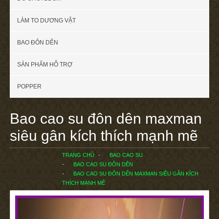
LÀM TO DƯƠNG VẬT
BAO ĐÔN DÊN
SẢN PHẨM HỖ TRỢ
POPPER
Bao cao su đôn dên maxman
siêu gân kích thích mạnh mẽ
TRANG CHỦ
BAO CAO SU
BAO CAO SU ĐÔN DÊN
BAO CAO SU ĐÔN DÊN MAXMAN SIÊU GÂN KÍCH
THÍCH MẠNH MẼ