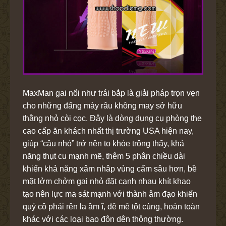
MaxMan gai nổi như trái bắp là giải pháp trọn vẹn
cho những đấng mày râu không may sở hữu
thằng nhỏ còi cọc. Đây là dòng dụng cụ phòng the
cao cấp ăn khách nhất thị trường USA hiện nay,
giúp “cậu nhỏ” trở nên to khỏe trông thấy, khả
năng thụt cu mạnh mẽ, thêm 5 phân chiều dài
khiến khả năng xâm nhâp vùng cấm sâu hơn, bề
mặt lởm chởm gai nhỏ đặt cạnh nhau khít khao
tạo nên lực ma sát mạnh với thành âm đạo khiến
quý cô phải rên la ầm ĩ, đê mê tột cùng, hoàn toàn
khác với các loại bao đôn dên thông thường.