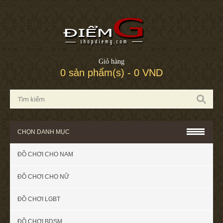
Giỏ hàng
0 sản phẩm(s) - 0 VND
CHỌN DANH MỤC
ĐỒ CHƠI CHO NAM
ĐỒ CHƠI CHO NỮ
ĐỒ CHƠI LGBT
ĐỒ CHƠI BDSM