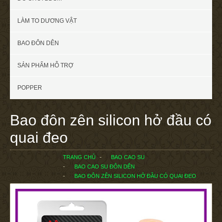
LÀM TO DƯƠNG VẬT
BAO ĐÔN DÊN
SẢN PHẨM HỖ TRỢ
POPPER
Bao đôn zên silicon hở đầu có
quai đeo
TRANG CHỦ
BAO CAO SU
BAO CAO SU ĐÔN DÊN
BAO ĐÔN ZÊN SILICON HỞ ĐẦU CÓ QUAI ĐEO