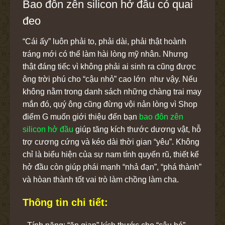
Bao đôn zên silicon hở đầu có quai
đeo
“Cái ấy” luôn phải to, phải dài, phải thật hoành
tráng mới có thể làm hài lòng mỹ nhân. Nhưng
thật đáng tiếc vì không phải ai sinh ra cũng được
ông trời phú cho “cậu nhỏ” cao lớn như vậy. Nếu
không nằm trong danh sách những chàng trai may
mắn đó, quý ông cũng đừng vội nản lòng vì Shop
điểm G muốn giới thiệu đến bạn
bao đôn zên
silicon hở đầu
giúp tăng kích thước dương vật, hỗ
trợ cương cứng và kéo dài thời gian “yêu”. Không
chỉ là biểu hiện của sự nam tính quyến rũ, thiết kế
hở đầu còn giúp phái mạnh “nhả đạn”, “phá thành”
và hòan thành tốt vai trò làm chồng làm cha.
Thông tin chi tiết: