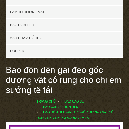
LÀM TO DƯƠNG VẬT
BAO ĐÔN DÊN
SẢN PHẨM HỖ TRỢ
POPPER
Bao đôn dên gai đeo gốc
dương vật có rung cho chị em
sướng tê tái
TRANG CHỦ
BAO CAO SU
BAO CAO SU ĐÔN DÊN
BAO ĐÔN DÊN GAI ĐEO GỐC DƯƠNG VẬT CÓ
RUNG CHO CHỊ EM SƯỚNG TÊ TÁI