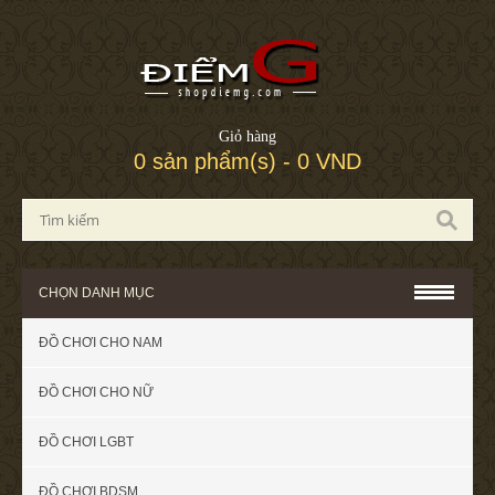
Giỏ hàng
0 sản phẩm(s) - 0 VND
CHỌN DANH MỤC
ĐỒ CHƠI CHO NAM
ĐỒ CHƠI CHO NỮ
ĐỒ CHƠI LGBT
ĐỒ CHƠI BDSM