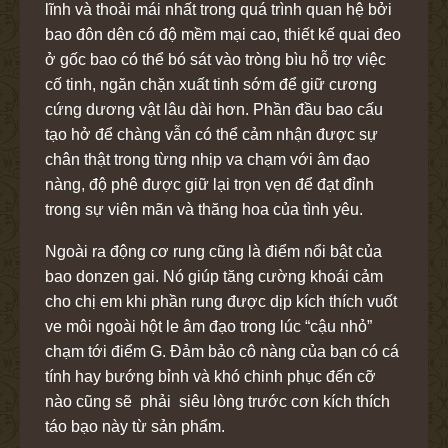
lĩnh và thoải mái nhất trong quá trình quan hệ bởi
bao đôn dên có độ mềm mại cao, thiết kế quai đeo
ở gốc bao có thể bó sát vào tròng bìu hỗ trợ việc
cố tinh, ngăn chặn xuất tinh sớm để giữ cương
cứng dương vật lâu dài hơn. Phần đầu bao cấu
tạo hở để chàng vẫn có thể cảm nhận được sự
chân thật trong từng nhịp va chạm với âm đạo
nàng, độ phê được giữ lại trọn vẹn để đạt đỉnh
trong sự viên mãn và thăng hoa của tình yêu.
Ngoài ra động cơ rung cũng là điểm nổi bật của
bao donzen gai. Nó giúp tăng cường khoái cảm
cho chị em khi phần rung được dịp kích thích vuốt
ve môi ngoài hột le âm đạo trong lúc “cậu nhỏ”
chạm tới điểm G. Đảm bảo cô nàng của bạn có cá
tính hay bướng bỉnh và khó chinh phục đến cỡ
nào cũng sẽ phải siêu lòng trước cơn kích thích
táo bạo này từ sản phẩm.