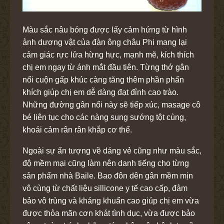
Màu sắc nâu bóng được lấy cảm hứng từ hình
ảnh dương vật của đàn ông châu Phi mang lại
cảm giác rực lửa hừng hực, mạnh mẽ, kích thích
chị em ngay từ ánh mắt đầu tiên. Từng thớ gân
nổi cuộn gấp khúc càng tăng thêm phần phấn
khích giúp chị em dễ dàng đạt đỉnh cao trào.
Những đường gân nổi này sẽ tiếp xúc, masage cô
bé liên tục cho các nàng sung sướng tột cùng,
khoái cảm rân rân khắp cơ thể.
Ngoài sự ấn tượng về dáng vẻ cũng như màu sắc,
độ mềm mại cũng làm nên danh tiếng cho từng
sản phẩm nhà Baile. Bao đôn dên gân mềm mịn
vô cùng từ chất liệu sillicone y tế cao cấp, đảm
bảo vô trùng và kháng khuẩn cao giúp chị em vừa
được thỏa mãn cơn khát tình dục, vừa được bảo