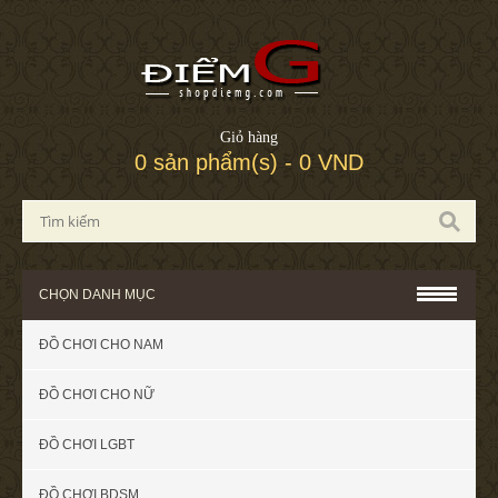
Giỏ hàng
0 sản phẩm(s) - 0 VND
CHỌN DANH MỤC
ĐỒ CHƠI CHO NAM
ĐỒ CHƠI CHO NỮ
ĐỒ CHƠI LGBT
ĐỒ CHƠI BDSM