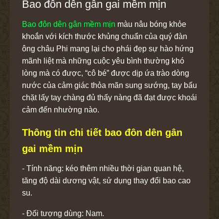
Bao đôn dên gân gai mềm mịn
Bao đôn dên gân mềm mịn
màu nâu bóng khỏe
khoắn với kích thước khủng chuẩn của quý đàn
ông châu Phi mang lại cho phái đẹp sự hào hứng
mãnh liệt mà những cuộc yêu bình thường khó
lòng mà có được, “cô bé” được dịp ứa trào dòng
nước của cảm giác thỏa mãn sung sướng, tay bấu
chặt lấy tay chàng đủ thấy nàng đã đạt được khoái
cảm đến nhường nào.
Thông tin chi tiết bao đôn dên gân
gai mềm mịn
- Tính năng: kéo thêm nhiều thời gian quan hệ,
tăng độ dài dương vật, sử dụng thay đổi bao cao
su.
- Đối tượng dùng: Nam.