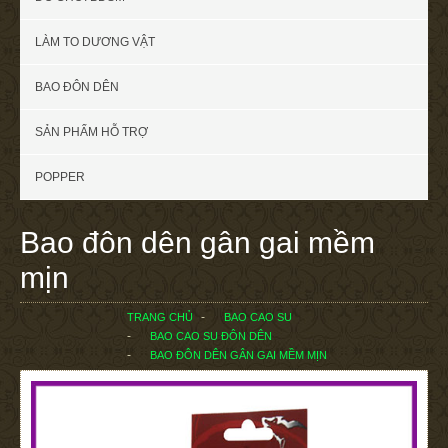
LÀM TO DƯƠNG VẬT
BAO ĐÔN DÊN
SẢN PHẨM HỖ TRỢ
POPPER
Bao đôn dên gân gai mềm
mịn
TRANG CHỦ
BAO CAO SU
BAO CAO SU ĐÔN DÊN
BAO ĐÔN DÊN GÂN GAI MỀM MỊN