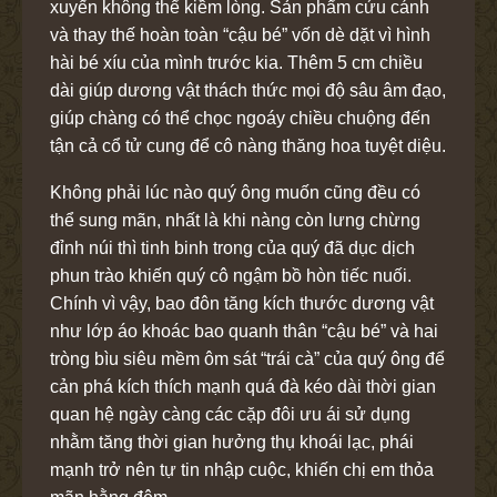
xuyến không thể kiềm lòng. Sản phẩm cứu cánh
và thay thế hoàn toàn “cậu bé” vốn dè dặt vì hình
hài bé xíu của mình trước kia. Thêm 5 cm chiều
dài giúp dương vật thách thức mọi độ sâu âm đạo,
giúp chàng có thể chọc ngoáy chiều chuộng đến
tận cả cổ tử cung để cô nàng thăng hoa tuyệt diệu.
Không phải lúc nào quý ông muốn cũng đều có
thể sung mãn, nhất là khi nàng còn lưng chừng
đỉnh núi thì tinh binh trong của quý đã dục dịch
phun trào khiến quý cô ngậm bồ hòn tiếc nuối.
Chính vì vậy, bao đôn tăng kích thước dương vật
như lớp áo khoác bao quanh thân “cậu bé” và hai
tròng bìu siêu mềm ôm sát “trái cà” của quý ông để
cản phá kích thích mạnh quá đà kéo dài thời gian
quan hệ ngày càng các cặp đôi ưu ái sử dụng
nhằm tăng thời gian hưởng thụ khoái lạc, phái
mạnh trở nên tự tin nhập cuộc, khiến chị em thỏa