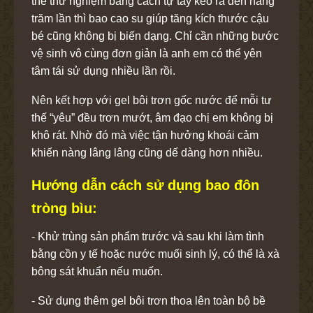
thể thử nghiệm bằng cách tự tay kéo ra đến hàng
trăm lần thì bao cao su giúp tăng kích thước cậu
bé cũng không bị biến dạng. Chỉ cần những bước
vệ sinh vô cùng đơn giản là anh em có thể yên
tâm tái sử dụng nhiều lần rồi.
Nên kết hợp với gel bôi trơn gốc nước để mỗi tư
thế “yêu” đều trơn mướt, âm đạo chị em không bị
khô rát. Nhờ đó mà việc tận hưởng khoái cảm
khiến nàng lâng lâng cũng dế dàng hơn nhiều.
Hướng dẫn cách sử dụng bao đôn
tròng bìu:
- Khử trùng sản phẩm trước và sau khi làm tình
bằng cồn y tế hoặc nước muối sinh lý, có thể là xà
bông sát khuẩn nếu muốn.
- Sử dụng thêm gel bôi trơn thoa lên toàn bộ bề