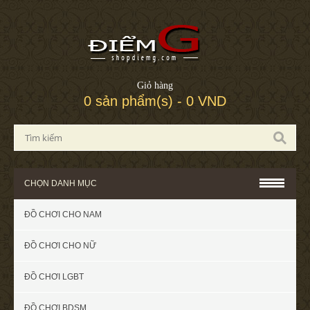
Giỏ hàng
0 sản phẩm(s) - 0 VND
CHỌN DANH MỤC
ĐỒ CHƠI CHO NAM
ĐỒ CHƠI CHO NỮ
ĐỒ CHƠI LGBT
ĐỒ CHƠI BDSM