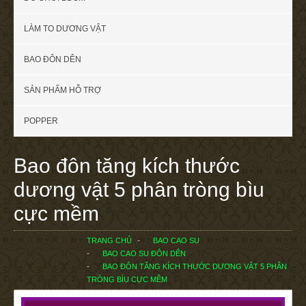
LÀM TO DƯƠNG VẬT
BAO ĐÔN DÊN
SẢN PHẨM HỖ TRỢ
POPPER
Bao đôn tăng kích thước
dương vật 5 phân tròng bìu
cực mềm
TRANG CHỦ
BAO CAO SU
BAO CAO SU ĐÔN DÊN
BAO ĐÔN TĂNG KÍCH THƯỚC DƯƠNG VẬT 5 PHÂN
TRÒNG BÌU CỰC MỀM