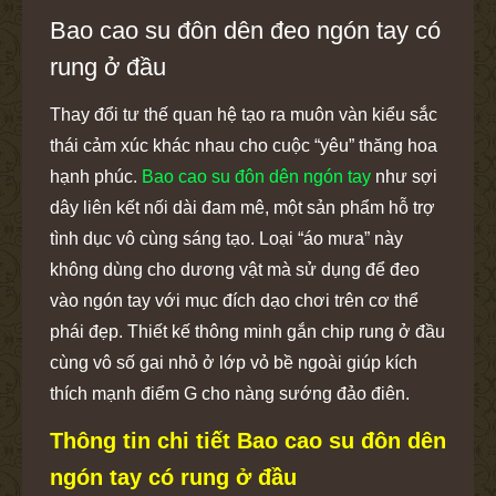
Bao cao su đôn dên đeo ngón tay có
rung ở đầu
Thay đổi tư thế quan hệ tạo ra muôn vàn kiểu sắc
thái cảm xúc khác nhau cho cuộc “yêu” thăng hoa
hạnh phúc.
Bao cao su đôn dên ngón tay
như sợi
dây liên kết nối dài đam mê, một sản phẩm hỗ trợ
tình dục vô cùng sáng tạo. Loại “áo mưa” này
không dùng cho dương vật mà sử dụng để đeo
vào ngón tay với mục đích dạo chơi trên cơ thể
phái đẹp. Thiết kế thông minh gắn chip rung ở đầu
cùng vô số gai nhỏ ở lớp vỏ bề ngoài giúp kích
thích mạnh điểm G cho nàng sướng đảo điên.
Thông tin chi tiết Bao cao su đôn dên
ngón tay có rung ở đầu