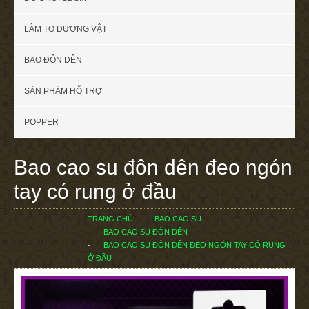
LÀM TO DƯƠNG VẬT
BAO ĐÔN DÊN
SẢN PHẨM HỖ TRỢ
POPPER
Bao cao su đôn dên đeo ngón
tay có rung ở đầu
TRANG CHỦ
BAO CAO SU
BAO CAO SU ĐÔN DÊN
BAO CAO SU ĐÔN DÊN ĐEO NGÓN TAY CÓ RUNG
Ở ĐẦU