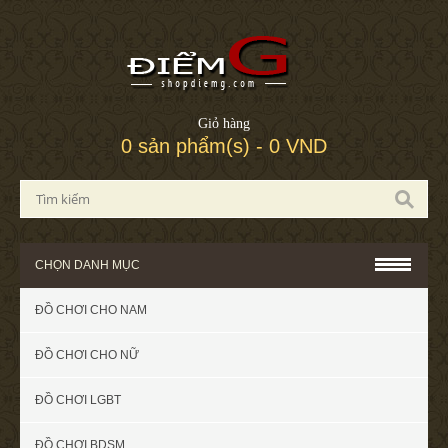
Giỏ hàng
0 sản phẩm(s) - 0 VND
CHỌN DANH MỤC
ĐỒ CHƠI CHO NAM
ĐỒ CHƠI CHO NỮ
ĐỒ CHƠI LGBT
ĐỒ CHƠI BDSM