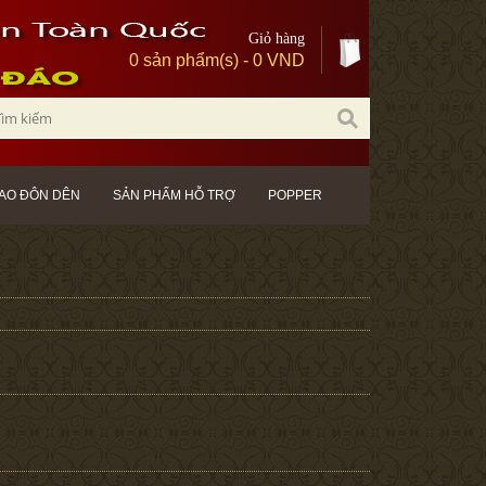
Giỏ hàng
0 sản phẩm(s) - 0 VND
AO ĐÔN DÊN
SẢN PHẨM HỖ TRỢ
POPPER