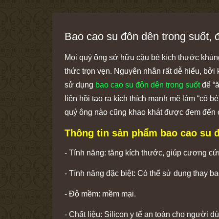
Bao cao su đôn dên trong suốt, 
Mọi quý ông sở hữu cậu bé kích thước khủng
thức trọn vẹn. Nguyên nhân rất dễ hiểu, bởi 
sử dụng
bao cao su đôn dên trong suốt
để “ă
liên hồi tạo ra kích thích mạnh mẽ làm “cô b
quý ông nào cũng khao khát được đem đến c
Thông tin sản phẩm bao cao su đ
- Tính năng: tăng kích thước, giúp cương cứn
- Tính năng đặc biệt: Có thể sử dụng thay ba
- Độ mềm: mềm mại.
- Chất liệu: Silicon y tế an toàn cho người d