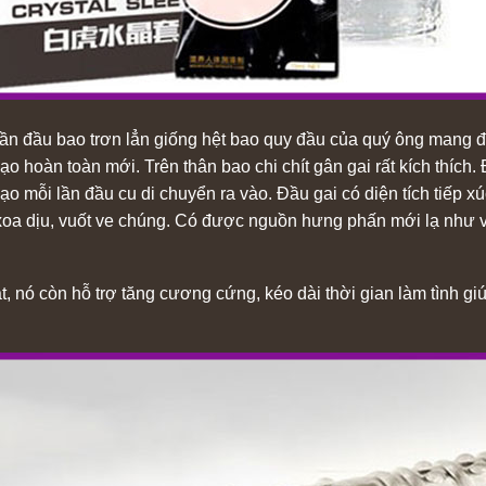
hần đầu bao trơn lẳn giống hệt bao quy đầu của quý ông mang 
hoàn toàn mới. Trên thân bao chi chít gân gai rất kích thích. 
o mỗi lần đầu cu di chuyển ra vào. Đầu gai có diện tích tiếp xú
ng xoa dịu, vuốt ve chúng. Có được nguồn hưng phấn mới lạ như
nó còn hỗ trợ tăng cương cứng, kéo dài thời gian làm tình giúp