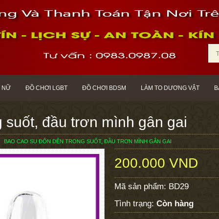
 NỮ
ĐỒ CHƠI LGBT
ĐỒ CHƠI BDSM
LÀM TO DƯƠNG VẬT
B
 suốt, đầu trơn mình gân gai
BAO CAO SU ĐÔN DÊN TRONG SUỐT, ĐẦU TRƠN MÌNH GÂN GAI
200.000 VND
Mã sản phẩm:
BD29
Tình trạng:
Còn hàng