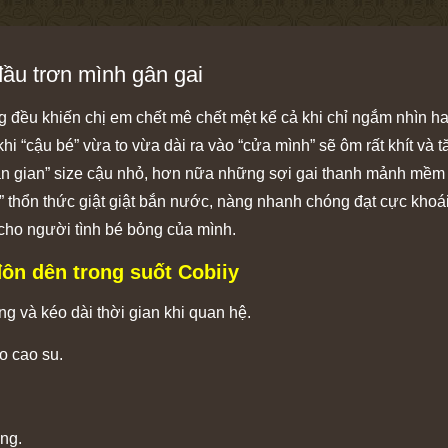
đầu trơn mình gân gai
 đều khiến chị em chết mê chết mệt kể cả khi chỉ ngắm nhìn h
khi “cậu bé” vừa to vừa dài ra vào “cửa mình” sẽ ôm rất khít và
n gian” size cậu nhỏ, hơn nữa những sợi gai thanh mảnh mềm m
é” thổn thức giật giật bắn nước, nàng nhanh chóng đạt cực khoái
ho người tình bé bỏng của mình.
ôn dên trong suốt Cobiiy
g và kéo dài thời gian khi quan hệ.
o cao su.
ùng.