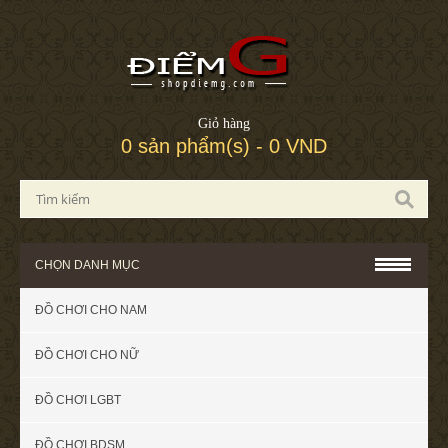
Giỏ hàng
0 sản phẩm(s) - 0 VND
CHỌN DANH MỤC
ĐỒ CHƠI CHO NAM
ĐỒ CHƠI CHO NỮ
ĐỒ CHƠI LGBT
ĐỒ CHƠI BDSM