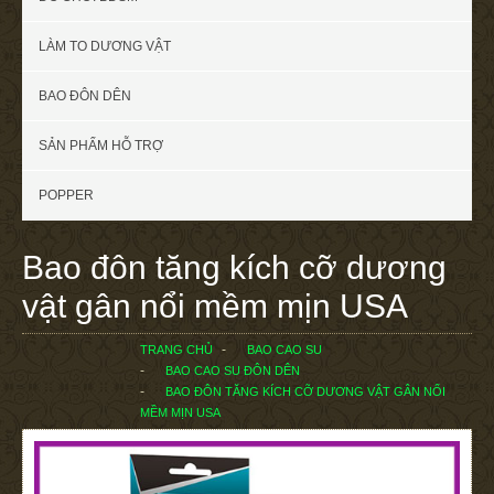
LÀM TO DƯƠNG VẬT
BAO ĐÔN DÊN
SẢN PHẨM HỖ TRỢ
POPPER
Bao đôn tăng kích cỡ dương
vật gân nổi mềm mịn USA
TRANG CHỦ
BAO CAO SU
BAO CAO SU ĐÔN DÊN
BAO ĐÔN TĂNG KÍCH CỠ DƯƠNG VẬT GÂN NỔI
MỀM MỊN USA