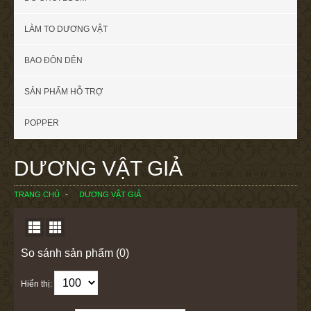
LÀM TO DƯƠNG VẬT
BAO ĐÔN DÊN
SẢN PHẨM HỖ TRỢ
POPPER
DƯƠNG VẬT GIẢ
TRANG CHỦ
DƯƠNG VẬT GIẢ
So sánh sản phẩm (0)
Hiển thị: