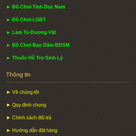
► Đồ Chơi Tình Dục Nam
► Đồ Chơi LGBT
► Làm To Dương Vật
► Đồ Chơi Bạo Dâm BDSM
► Thuốc Hỗ Trợ Sinh Lý
Thông tin
► Về chúng tôi
► Quy định chung
► Chính sách đổi trả
► Hướng dẫn đặt hàng