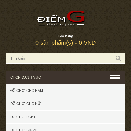
Giỏ hàng
0 sản phẩm(s) - 0 VND
CHỌN DANH MỤC
ĐỒ CHƠI CHO NAM
ĐỒ CHƠI CHO NỮ
ĐỒ CHƠI LGBT
ĐỒ CHƠI BDSM